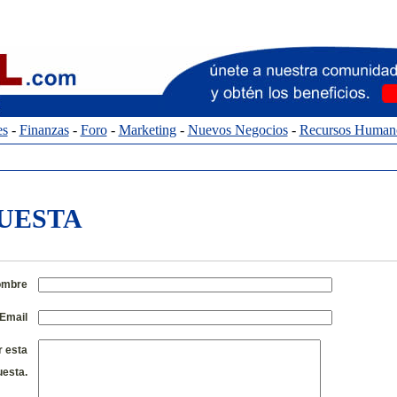
es
-
Finanzas
-
Foro
-
Marketing
-
Nuevos Negocios
-
Recursos Human
UESTA
mbre
Email
r esta
esta.