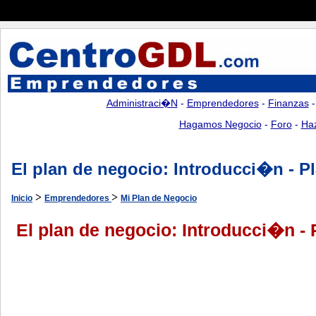
Administraci�n
-
Emprendedores
-
Finanzas
Hagamos Negocio
-
Foro
-
Ha
El plan de negocio: Introducci�n - Pl
>
>
Inicio
Emprendedores
Mi Plan de Negocio
El plan de negocio: Introducci�n - 