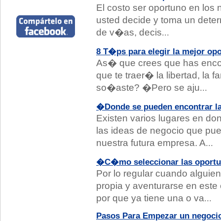
El costo ser oportuno en los
usted decide y toma un deter
de v�as, decis
...
8 T�ps para elegir la mejor op
As� que crees que has encon
que te traer� la libertad, la 
so�aste? �Pero se aju
...
�Donde se pueden encontrar la
Existen varios lugares en d
las ideas de negocio que pu
nuestra futura empresa. A
...
�C�mo seleccionar las oportun
Por lo regular cuando alguie
propia y aventurarse en este
por que ya tiene una o va
...
Pasos Para Empezar un negoci