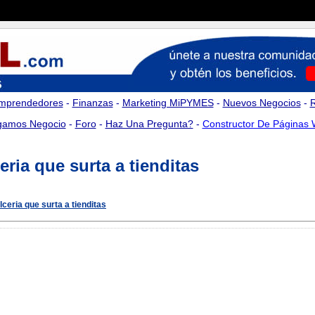
mprendedores
-
Finanzas
-
Marketing MiPYMES
-
Nuevos Negocios
-
amos Negocio
-
Foro
-
Haz Una Pregunta?
-
Constructor De Páginas
ria que surta a tienditas
ceria que surta a tienditas