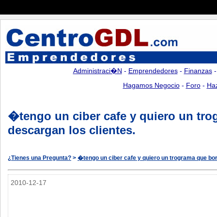
Administraci�n
-
Emprendedores
-
Finanzas
Hagamos Negocio
-
Foro
-
Ha
�tengo un ciber cafe y quiero un tr
descargan los clientes.
¿Tienes una Pregunta?
>
�tengo un ciber cafe y quiero un trograma que bor
2010-12-17