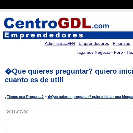
Administraci�n
-
Emprendedores
-
Finanzas
Hagamos Negocio
-
Foro
-
Ha
�Que quieres preguntar? quiero inici
cuanto es de utili
¿Tienes una Pregunta?
>
�Que quieres preguntar? quiero iniciar una bloquer
2011-07-06