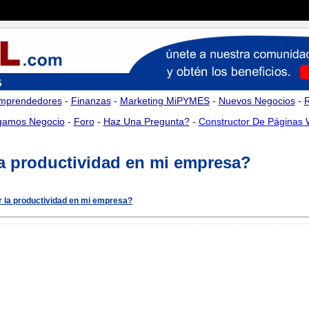
mprendedores
-
Finanzas
-
Marketing MiPYMES
-
Nuevos Negocios
-
amos Negocio
-
Foro
-
Haz Una Pregunta?
-
Constructor De Páginas
a productividad en mi empresa?
 la productividad en mi empresa?