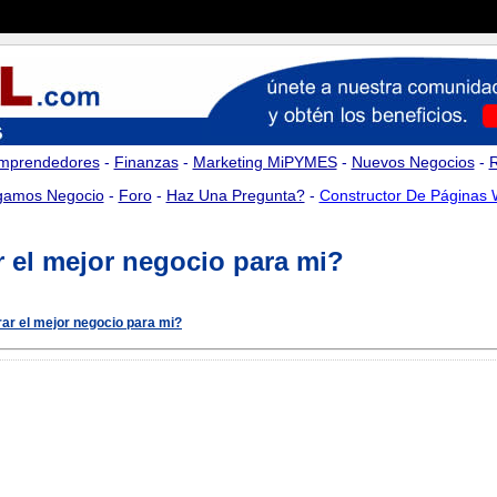
mprendedores
-
Finanzas
-
Marketing MiPYMES
-
Nuevos Negocios
-
amos Negocio
-
Foro
-
Haz Una Pregunta?
-
Constructor De Páginas
el mejor negocio para mi?
r el mejor negocio para mi?