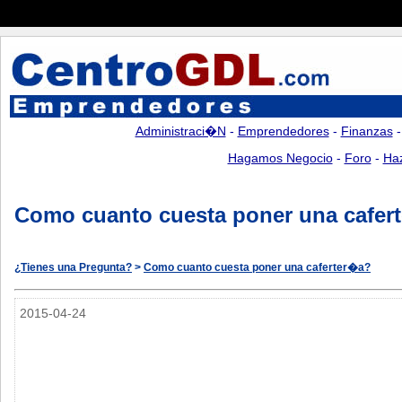
Administraci�n
-
Emprendedores
-
Finanzas
Hagamos Negocio
-
Foro
-
Ha
Como cuanto cuesta poner una cafer
¿Tienes una Pregunta?
>
Como cuanto cuesta poner una caferter�a?
2015-04-24