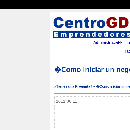
Administraci�n
-
E
Hag
�Como iniciar un neg
¿Tienes una Pregunta?
>
�Como iniciar un n
2012-06-11