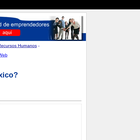
Recursos Humanos
-
 Web
xico?