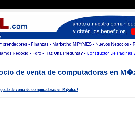
mprendedores
-
Finanzas
-
Marketing MiPYMES
-
Nuevos Negocios
-
amos Negocio
-
Foro
-
Haz Una Pregunta?
-
Constructor De Páginas
ocio de venta de computadoras en M�
egocio de venta de computadoras en M�xico?