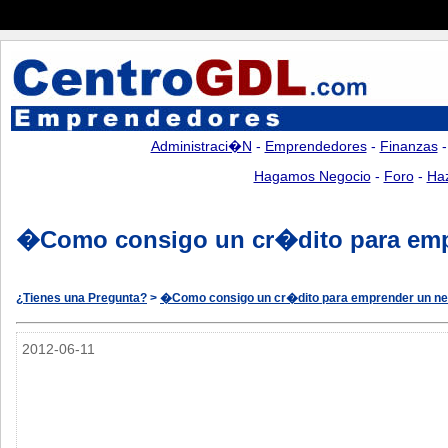
Administraci�n
-
Emprendedores
-
Finanzas
Hagamos Negocio
-
Foro
-
Ha
�Como consigo un cr�dito para emp
¿Tienes una Pregunta?
>
�Como consigo un cr�dito para emprender un ne
2012-06-11