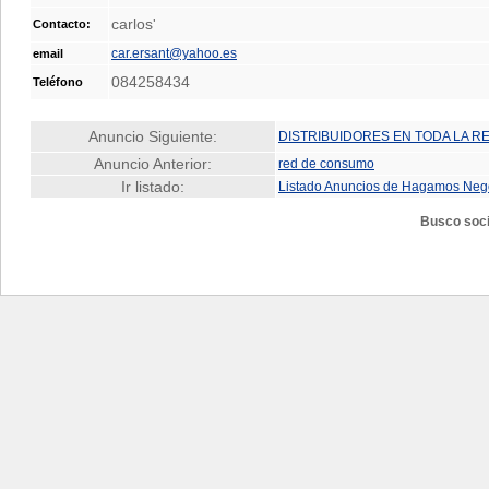
carlos'
Contacto:
car.ersant@yahoo.es
email
084258434
Teléfono
Anuncio Siguiente:
DISTRIBUIDORES EN TODA LA R
Anuncio Anterior:
red de consumo
Ir listado:
Listado Anuncios de Hagamos Neg
Busco soci