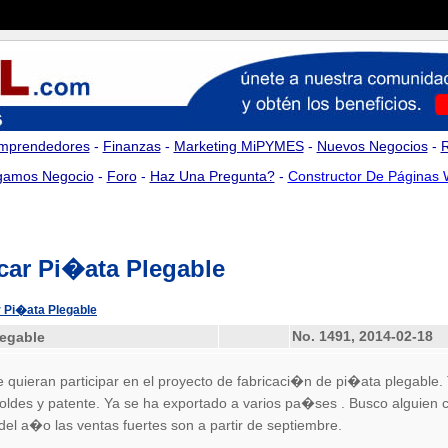
mprendedores
-
Finanzas
-
Marketing MiPYMES
-
Nuevos Negocios
-
amos Negocio
-
Foro
-
Haz Una Pregunta?
-
Constructor De Páginas
car Pi�ata Plegable
r Pi�ata Plegable
No. 1491
, 2014-02-18
legable
 quieran participar en el proyecto de fabricaci�n de pi�ata plegabl
oldes y patente. Ya se ha exportado a varios pa�ses . Busco alguien co
del a�o las ventas fuertes son a partir de septiembre.