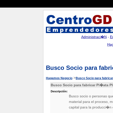
Administraci�n
-
E
Hag
Busco Socio para fabri
>
Hagamos Negocio
Busco Socio para fabrica
Busco Socio para fabricar Pi�ata P
Descripción:
Busco socio o personas que
material para el proceso, m
capital para la producci�n 