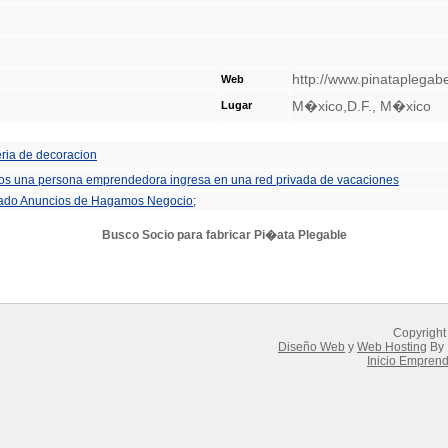
http://www.pinataplega
Web
M�xico,D.F., M�xico
Lugar
eria de decoracion
sos una persona emprendedora ingresa en una red privada de vacaciones
tado Anuncios de Hagamos Negocio;
Busco Socio para fabricar Pi�ata Plegable
Copyright
Diseño Web
y
Web Hosting
By 
Inicio Empren