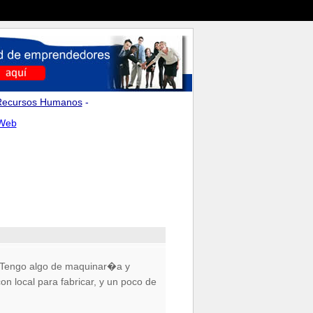
Recursos Humanos
-
 Web
e. Tengo algo de maquinar�a y
n local para fabricar, y un poco de