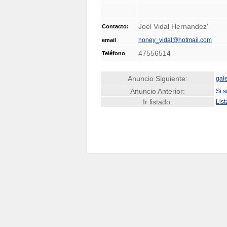
Joel Vidal Hernandez'
Contacto:
noney_vidal@hotmail.com
email
47556514
Teléfono
Anuncio Siguiente:
gal
Anuncio Anterior:
Si 
Ir listado:
Lis