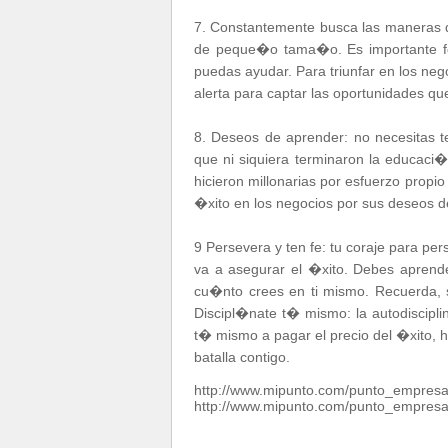
7. Constantemente busca las maneras de
de peque�o tama�o. Es importante fo
puedas ayudar. Para triunfar en los neg
alerta para captar las oportunidades qu
8. Deseos de aprender: no necesitas
que ni siquiera terminaron la educac
hicieron millonarias por esfuerzo propi
�xito en los negocios por sus deseos d
9 Persevera y ten fe: tu coraje para per
va a asegurar el �xito. Debes aprend
cu�nto crees en ti mismo. Recuerda, s
Discipl�nate t� mismo: la autodisciplina
t� mismo a pagar el precio del �xito, h
batalla contigo.
http://www.mipunto.com/punto_empresa
http://www.mipunto.com/punto_empresa