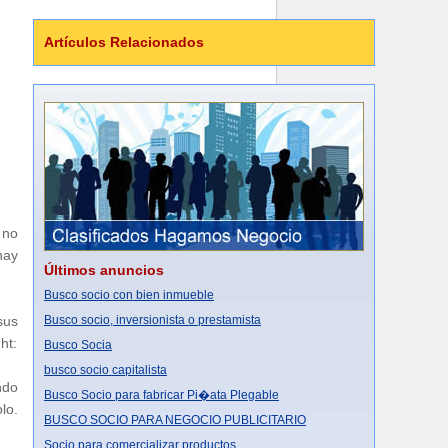
Artículos Relacionados
 no
hay
Últimos anuncios
Busco socio con bien inmueble
Busco socio, inversionista o prestamista
sus
ht:
Busco Socia
busco socio capitalista
ndo
Busco Socio para fabricar Pi�ata Plegable
lo.
BUSCO SOCIO PARA NEGOCIO PUBLICITARIO
Socio para comercializar productos