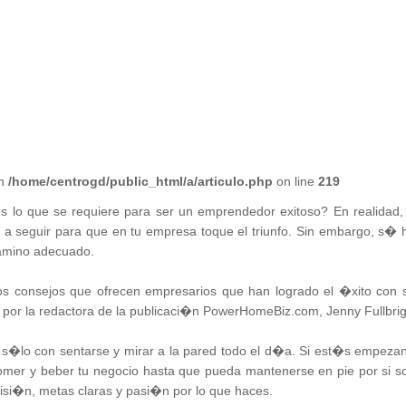
in
/home/centrogd/public_html/a/articulo.php
on line
219
 lo que se requiere para ser un emprendedor exitoso? En realidad,
 a seguir para que en tu empresa toque el triunfo. Sin embargo, s� 
camino adecuado.
os consejos que ofrecen empresarios que han logrado el �xito con 
or la redactora de la publicaci�n PowerHomeBiz.com, Jenny Fullbrig
o s�lo con sentarse y mirar a la pared todo el d�a. Si est�s empeza
omer y beber tu negocio hasta que pueda mantenerse en pie por si so
visi�n, metas claras y pasi�n por lo que haces.