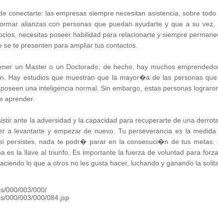
 conectarte: las empresas siempre necesitan asistencia, sobre todo 
rmar alianzas con personas que puedan ayudarte y que a su vez,
ocios, necesitas poseer habilidad para relacionarte y siempre permane
e se te presenten para ampliar tus contactos.
 tener un Master o un Doctorado; de hecho, hay muchos emprendedo
i�n. Hay estudios que muestran que la mayor�a de las personas que
o poseen una inteligencia normal. Sin embargo, estas personas lograron
e aprender.
sistir ante la adversidad y la capacidad para recuperarte de una derrota
er a levantarte y empezar de nuevo. Tu perseverancia es la medida
i persistes, nada te podr� parar en la consecuci�n de tus metas. 
 es la llave al triunfo. Es importante la fuerza de voluntad para forza
aciendo lo que a otros no les gusta hacer, luchando y ganando la solita
s/000/003/000/
s/000/003/000/084.jsp