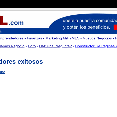
mprendedores
-
Finanzas
-
Marketing MiPYMES
-
Nuevos Negocios
-
amos Negocio
-
Foro
-
Haz Una Pregunta?
-
Constructor De Páginas
dores exitosos
edor
s