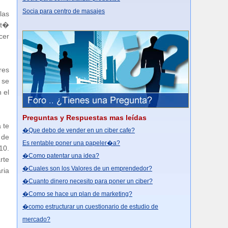
Socia para centro de masajes
las
 t�
cer
res
 se
 el
Preguntas y Respuestas mas leídas
 te
�Que debo de vender en un ciber cafe?
 de
Es rentable poner una papeler�a?
10.
�Como patentar una idea?
rte
�Cuales son los Valores de un emprendedor?
ria
�Cuanto dinero necesito para poner un ciber?
�Como se hace un plan de marketing?
�como estructurar un cuestionario de estudio de
mercado?