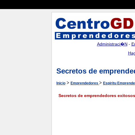
Administraci�n
-
E
Hag
Secretos de emprende
>
>
Inicio
Emprendedores
Espiritu Emprend
Secretos de emprendedores exitoso