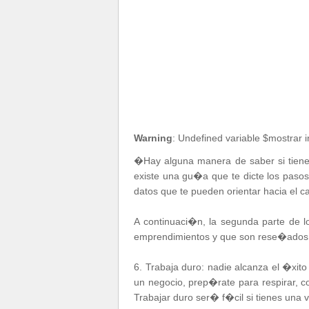
Warning
: Undefined variable $mostrar 
�Hay alguna manera de saber si tienes
existe una gu�a que te dicte los pasos
datos que te pueden orientar hacia el 
A continuaci�n, la segunda parte de l
emprendimientos y que son rese�ados p
6. Trabaja duro: nadie alcanza el �xit
un negocio, prep�rate para respirar, c
Trabajar duro ser� f�cil si tienes una 