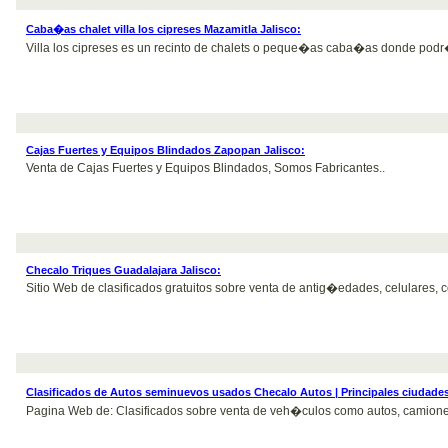
Caba�as chalet villa los cipreses Mazamitla Jalisco:
Villa los cipreses es un recinto de chalets o peque�as caba�as donde podr� d
Cajas Fuertes y Equipos Blindados Zapopan Jalisco:
Venta de Cajas Fuertes y Equipos Blindados, Somos Fabricantes..
Checalo Triques Guadalajara Jalisco:
Sitio Web de clasificados gratuitos sobre venta de antig�edades, celulares, 
Clasificados de Autos seminuevos usados Checalo Autos | Principales ciudade
Pagina Web de: Clasificados sobre venta de veh�culos como autos, camiones,