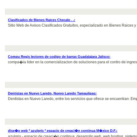
Clasificados de Bienes Raices Checalo . .:
Sitio Web de Avisos Clasificados Gratuitos, especializado en Bienes Raices 
Compu Regis lectores de codigo de barras Guadalajara Jalisco:
compa�ia lider en la comercializacion de soluciones para el contro de ingreso
Dentistas en Nuevo Laredo, Nuevo Laredo Tamaulipas:
Dentistas en Nuevo Laredo, entre los servicios que ofrece se encuentran: Empa
dise�o web * azulgris * espacio de creaci�n continua M�xico D.F.:
azulgris - espacio de creaci�n continua, desarrollo web, web hosting, sistemas