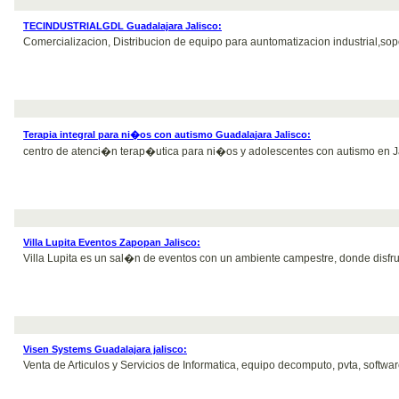
TECINDUSTRIALGDL Guadalajara Jalisco:
Comercializacion, Distribucion de equipo para auntomatizacion industrial,sopo
Terapia integral para ni�os con autismo Guadalajara Jalisco:
centro de atenci�n terap�utica para ni�os y adolescentes con autismo en Jal
Villa Lupita Eventos Zapopan Jalisco:
Villa Lupita es un sal�n de eventos con un ambiente campestre, donde disfrut
Visen Systems Guadalajara jalisco:
Venta de Articulos y Servicios de Informatica, equipo decomputo, pvta, software