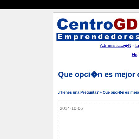
Administraci�n
-
E
Hag
Que opci�n es mejor c
¿Tienes una Pregunta?
>
Que opci�n es mejor
2014-10-06