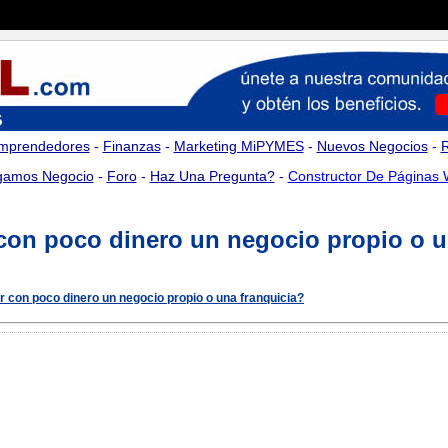
mprendedores
-
Finanzas
-
Marketing MiPYMES
-
Nuevos Negocios
-
amos Negocio
-
Foro
-
Haz Una Pregunta?
-
Constructor De Páginas
on poco dinero un negocio propio o u
 con poco dinero un negocio propio o una franquicia?