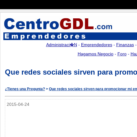
Administraci�n
-
Emprendedores
-
Finanzas
Hagamos Negocio
-
Foro
-
Ha
Que redes sociales sirven para prom
¿Tienes una Pregunta?
>
Que redes sociales sirven para promocionar mi 
2015-04-24