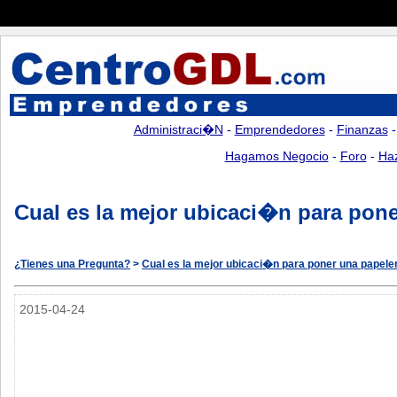
Administraci�n
-
Emprendedores
-
Finanzas
Hagamos Negocio
-
Foro
-
Ha
Cual es la mejor ubicaci�n para pon
¿Tienes una Pregunta?
>
Cual es la mejor ubicaci�n para poner una papel
2015-04-24