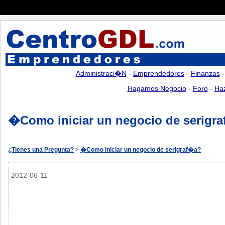
Administraci�n
-
Emprendedores
-
Finanzas
Hagamos Negocio
-
Foro
-
Ha
�Como iniciar un negocio de serigr
¿Tienes una Pregunta?
>
�Como iniciar un negocio de serigraf�a?
2012-06-11