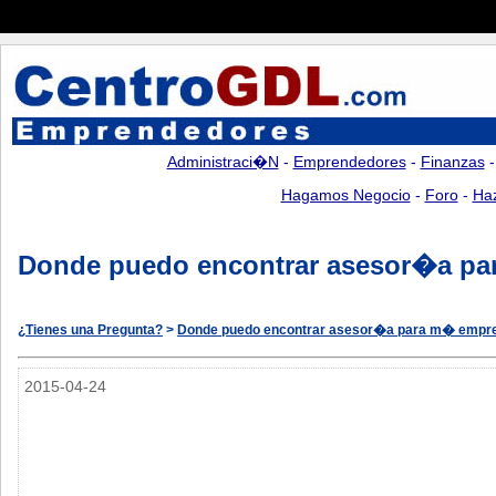
Administraci�n
-
Emprendedores
-
Finanzas
Hagamos Negocio
-
Foro
-
Ha
Donde puedo encontrar asesor�a p
¿Tienes una Pregunta?
>
Donde puedo encontrar asesor�a para m� empr
2015-04-24