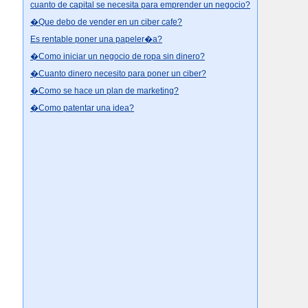
cuanto de capital se necesita para emprender un negocio?
�Que debo de vender en un ciber cafe?
Es rentable poner una papeler�a?
�Como iniciar un negocio de ropa sin dinero?
�Cuanto dinero necesito para poner un ciber?
�Como se hace un plan de marketing?
�Como patentar una idea?