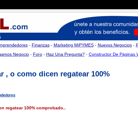
mprendedores
-
Finanzas
-
Marketing MiPYMES
-
Nuevos Negocios
-
amos Negocio
-
Foro
-
Haz Una Pregunta?
-
Constructor De Páginas
r , o como dicen regatear 100%
ndedores
cen regatear 100% comprobado..