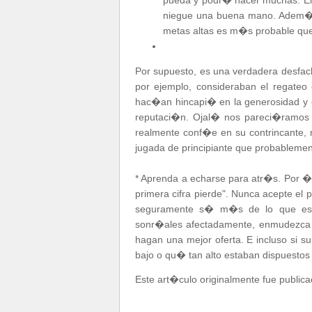
pueda y podr� hacer muchas. En s
niegue una buena mano. Adem�s, 
metas altas es m�s probable que
Por supuesto, es una verdadera desfac
por ejemplo, consideraban el regate
hac�an hincapi� en la generosidad y e
reputaci�n. Ojal� nos pareci�ramos
realmente conf�e en su contrincante, 
jugada de principiante que probableme
* Aprenda a echarse para atr�s. Por �l
primera cifra pierde". Nunca acepte el 
seguramente s� m�s de lo que espe
sonr�ales afectadamente, enmudezca 
hagan una mejor oferta. E incluso si s
bajo o qu� tan alto estaban dispuestos 
Este art�culo originalmente fue public