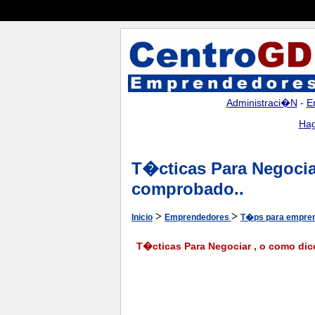
Administraci�n
-
E
Hag
T�cticas Para Negocia
comprobado..
>
>
Inicio
Emprendedores
T�ps para empre
T�cticas Para Negociar , o como di