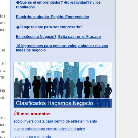
�Que es el emprendedor? �creatividad?? y los
resultados
los
Esp�ritu so�ador. Espiritu Emprendedor
nes
�Tengo talento para ser empresario?
ice
Es exitoso tu Negocio?, Evita caer en el Fracaso
10 Ingredientes para generar valor y obtener nuevas
que
ideas de negocio
. .
 El
era
ta.
st�
sto
Últimos anuncios
res
socio inversionista para centro de entretenimiento
ico
inversionistas para construccion de duplex
que
capital para muebleria