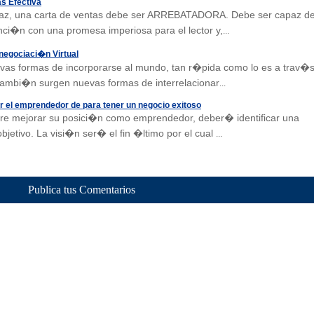
as Efectiva
icaz, una carta de ventas debe ser ARREBATADORA. Debe ser capaz d
enci�n con una promesa imperiosa para el lector y,
...
 negociaci�n Virtual
vas formas de incorporarse al mundo, tan r�pida como lo es a trav�
 tambi�n surgen nuevas formas de interrelacionar
...
 el emprendedor de para tener un negocio exitoso
ere mejorar su posici�n como emprendedor, deber� identificar una
bjetivo. La visi�n ser� el fin �ltimo por el cual
...
Publica tus Comentarios