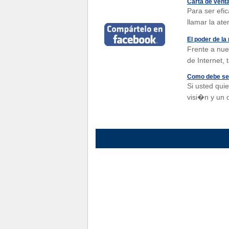
Carta de vent
Para ser ef
llamar la at
El poder de la
Frente a nue
de Internet,
Como debe ser
Si usted qui
visi�n y un o