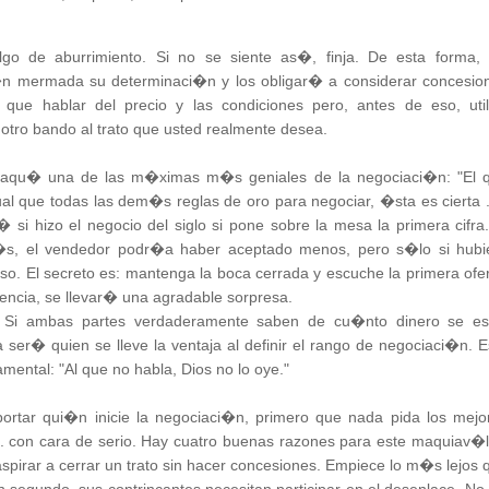
lgo de aburrimiento. Si no se siente as�, finja. De esta forma, 
�n mermada su determinaci�n y los obligar� a considerar concesio
que hablar del precio y las condiciones pero, antes de eso, util
 otro bando al trato que usted realmente desea.
e aqu� una de las m�ximas m�s geniales de la negociaci�n: "El 
gual que todas las dem�s reglas de oro para negociar, �sta es cierta . 
i hizo el negocio del siglo si pone sobre la mesa la primera cifra.
s, el vendedor podr�a haber aceptado menos, pero s�lo si hubi
so. El secreto es: mantenga la boca cerrada y escuche la primera ofer
encia, se llevar� una agradable sorpresa.
 Si ambas partes verdaderamente saben de cu�nto dinero se e
a ser� quien se lleve la ventaja al definir el rango de negociaci�n. E
amental: "Al que no habla, Dios no lo oye."
mportar qui�n inicie la negociaci�n, primero que nada pida los mejo
. . con cara de serio. Hay cuatro buenas razones para este maquiav�l
 aspirar a cerrar un trato sin hacer concesiones. Empiece lo m�s lejos 