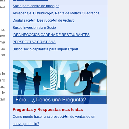
les
Socia para centro de masajes
aza
Almacenaje, Distribuci�n, Renta de Metros Cuadrados,
Digitalizaci�n, Destrucci�n de Archivo
Busco Inversionista o Socio
ne,
IDEA NEGOCIOS CADENA DE RESTAURANTES
sco
ima
PERSPECTIVA CRISTIANA
que
Busco socio capitalista para Import Export
una
 la
ero
as,
 le
tan
Preguntas y Respuestas mas leídas
Como puedo hacer una proyecci�n de ventas de un
nuevo producto?