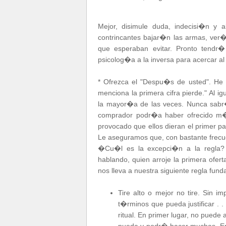
Mejor, disimule duda, indecisi�n y a
contrincantes bajar�n las armas, ver
que esperaban evitar. Pronto tendr� 
psicolog�a a la inversa para acercar al
* Ofrezca el "Despu�s de usted". H
menciona la primera cifra pierde." Al i
la mayor�a de las veces. Nunca sabr� s
comprador podr�a haber ofrecido m�
provocado que ellos dieran el primer pa
Le aseguramos que, con bastante frecu
�Cu�l es la excepci�n a la regla?
hablando, quien arroje la primera ofert
nos lleva a nuestra siguiente regla fund
Tire alto o mejor no tire. Sin i
t�rminos que pueda justificar . 
ritual. En primer lugar, no puede