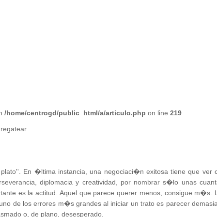
in
/home/centrogd/public_html/a/articulo.php
on line
219
 regatear
lato''. En �ltima instancia, una negociaci�n exitosa tiene que ver 
severancia, diplomacia y creatividad, por nombrar s�lo unas cuant
rtante es la actitud. Aquel que parece querer menos, consigue m�s. 
no de los errores m�s grandes al iniciar un trato es parecer demasi
smado o, de plano, desesperado.