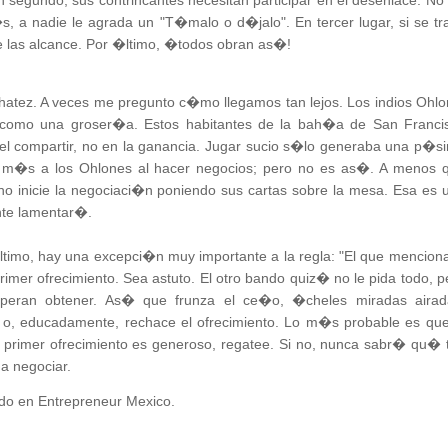
egundo, sus contrincantes necesitan participar en el desenlace. No 
a nadie le agrada un "T�malo o d�jalo". En tercer lugar, si se tr
 las alcance. Por �ltimo, �todos obran as�!
hatez. A veces me pregunto c�mo llegamos tan lejos. Los indios Ohlo
o como una groser�a. Estos habitantes de la bah�a de San Franci
l compartir, no en la ganancia. Jugar sucio s�lo generaba una p�s
 m�s a los Ohlones al hacer negocios; pero no es as�. A menos 
no inicie la negociaci�n poniendo sus cartas sobre la mesa. Esa es 
nte lamentar�.
timo, hay una excepci�n muy importante a la regla: "El que menciona
primer ofrecimiento. Sea astuto. El otro bando quiz� no le pida todo, p
ran obtener. As� que frunza el ce�o, �cheles miradas airad
o, educadamente, rechace el ofrecimiento. Lo m�s probable es que
u primer ofrecimiento es generoso, regatee. Si no, nunca sabr� qu� 
a negociar.
ado en Entrepreneur Mexico.