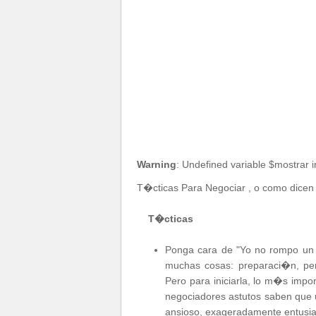
Warning
: Undefined variable $mostrar 
T�cticas Para Negociar , o como dicen
T�cticas
Ponga cara de "Yo no rompo un p
muchas cosas: preparaci�n, per
Pero para iniciarla, lo m�s impo
negociadores astutos saben que u
ansioso, exageradamente entusia