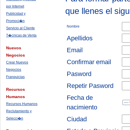
por Internet
que llenes el sigu
Publicidad y
Promoci�n
Nombre
Servicio al Cliente
T�cnicas de Venta
Apellidos
Nuevos
Email
Negocios
Confirmar email
Crear Nuevos
Negocios
Pasword
Franquicias
Repetir Pasword
Recursos
Fecha de
Humanos
Recursos Humanos
nacimiento
Reclutamiento y
Ciudad
Selecci�n