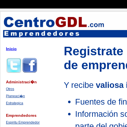
Registrate
Inicio
de empren
Administraci�n
Y recibe
valiosa
Otros
Planeaci�n
Fuentes de fi
Estrategica
Información s
Emprendedores
Espiritu Emprendedor
parte del gob