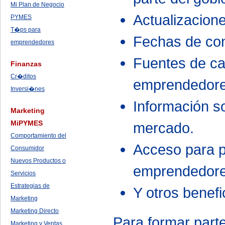
Mi Plan de Negocio
Actualizacione
PYMES
T�ps para
Fechas de con
emprendedores
Fuentes de ca
Finanzas
Cr�ditos
emprendedore
Inversi�nes
Información s
Marketing
MiPYMES
mercado.
Comportamiento del
Acceso para pa
Consumidor
Nuevos Productos o
emprendedore
Servicios
Estrategias de
Y otros benefi
Marketing
Marketing Directo
Para formar part
Marketing y Ventas