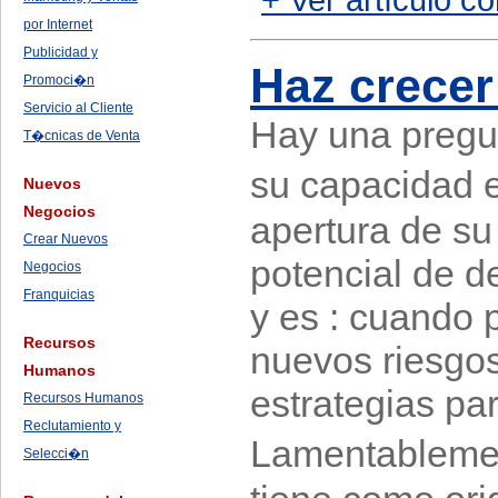
por Internet
Publicidad y
Haz crecer
Promoci�n
Servicio al Cliente
Hay una pregun
T�cnicas de Venta
su capacidad 
Nuevos
Negocios
apertura de su
Crear Nuevos
potencial de d
Negocios
Franquicias
y es : cuando 
Recursos
nuevos riesgo
Humanos
estrategias pa
Recursos Humanos
Reclutamiento y
Lamentablemen
Selecci�n