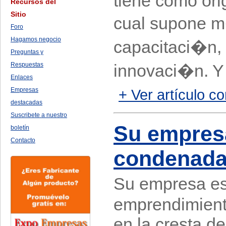
tiene como ori
Recursos del
Sitio
cual supone m�
Foro
Hagamos negocio
capacitaci�n,
Preguntas y
Respuestas
innovaci�n. Y 
Enlaces
Empresas
+ Ver artículo co
destacadas
Suscribete a nuestro
Su empresa
boletín
Contacto
condenad
Su empresa e
emprendimient
en la cresta de