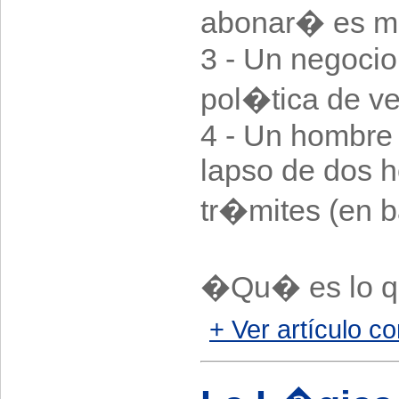
abonar� es m
3 - Un negocio
pol�tica de ve
4 - Un hombre 
lapso de dos h
tr�mites (en ba
�Qu� es lo qu
+ Ver artículo co