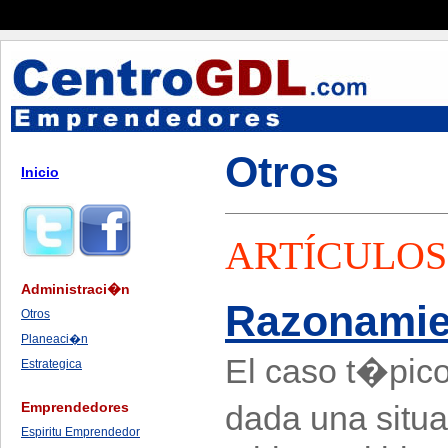
Otros
Inicio
ARTÍCULOS 
Administraci�n
Razonamie
Otros
Planeaci�n
El caso t�pic
Estrategica
Emprendedores
dada una situa
Espiritu Emprendedor