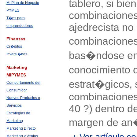
tablero, si bie
Mi Plan de Negocio
PYMES
combinaciones
T�ps para
ajedrecista no 
emprendedores
combinaciones
Finanzas
Cr�ditos
bas�ndose en 
Inversi�nes
conocimiento 
Marketing
MiPYMES
estrat�gicos, 
Comportamiento del
Consumidor
combinaciones 
Nuevos Productos o
40 ?) dentro d
Servicios
Estrategias de
margen de an�l
Marketing
Marketing Directo
+ Ver artículo co
Marketing y Ventas