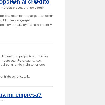
opci�n al cr�dito
empresa crezca o a conseguir
e financiamiento que pueda existir
r; El Inversor �ngel.
esa joven para ayudarla a crecer y
nte la cual una peque�a empresa
omputo etc. Pero cuenta con
ual se arrendo y sin tener que
ntrato en el cual l..
ra mi empresa?
ito.