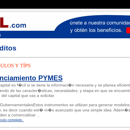
ditos
ULOS Y TÍPS
anciamiento PYMES
apital es f�cil si se tiene la informaci�n necesaria y se planea efici
endo de las caracter�sticas, necesidades, y etapa en que se encuent
 del capital que vas a solicitar.
GubernamentalesEstos instrumentos se utilizan para generar modelos 
o, es decir cuando est� m�s avanzado que una simple idea. Adem�s 
en a comercializar ..
ículo completo..