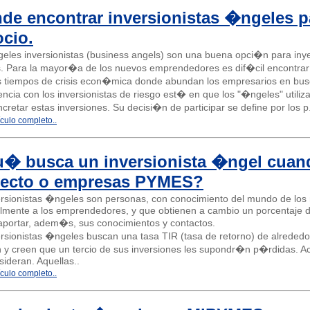
e encontrar inversionistas �ngeles pa
cio.
eles inversionistas (business angels) son una buena opci�n para inye
s. Para la mayor�a de los nuevos emprendedores es dif�cil encontra
s tiempos de crisis econ�mica donde abundan los empresarios en busc
encia con los inversionistas de riesgo est� en que los "�ngeles" utiliz
cretar estas inversiones. Su decisi�n de participar se define por los p.
ículo completo..
 busca un inversionista �ngel cuand
yecto o empresas PYMES?
ersionistas �ngeles son personas, con conocimiento del mundo de los 
lmente a los emprendedores, y que obtienen a cambio un porcentaje d
aportar, adem�s, sus conocimientos y contactos.
ersionistas �ngeles buscan una tasa TIR (tasa de retorno) de alrede
en y creen que un tercio de sus inversiones les supondr�n p�rdidas. A
ideran. Aquellas..
ículo completo..