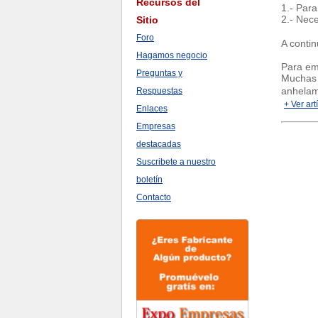
Recursos del
1.- Par
2.- Nece
Sitio
Foro
A conti
Hagamos negocio
Para em
Preguntas y
Muchas 
anhelamo
Respuestas
+ Ver art
Enlaces
Empresas
destacadas
Suscribete a nuestro
boletín
Contacto