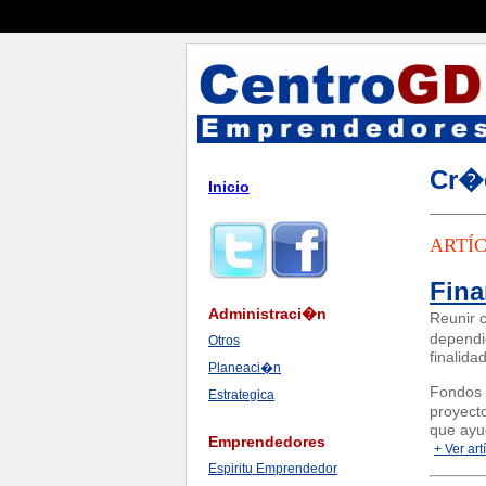
Cr�
Inicio
ARTÍC
Fin
Administraci�n
Reunir c
dependi
Otros
finalidad
Planeaci�n
Fondos 
Estrategica
proyect
que ayud
Emprendedores
+ Ver art
Espiritu Emprendedor