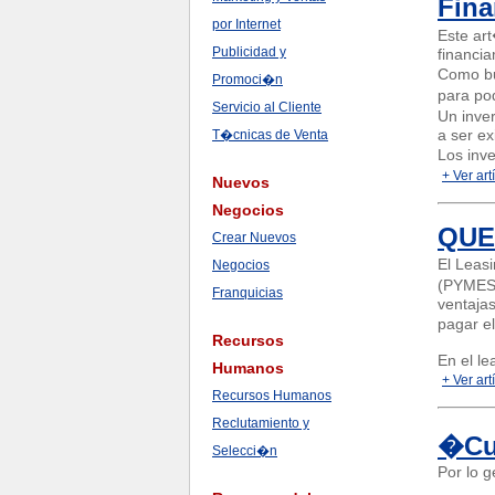
Fina
por Internet
Este ar
Publicidad y
financia
Como bu
Promoci�n
para pod
Servicio al Cliente
Un inve
a ser ex
T�cnicas de Venta
Los inv
+ Ver art
Nuevos
Negocios
QUE
Crear Nuevos
El Leas
Negocios
(PYMES)
Franquicias
ventajas
pagar el
Recursos
En el le
Humanos
+ Ver art
Recursos Humanos
Reclutamiento y
�Cua
Selecci�n
Por lo 