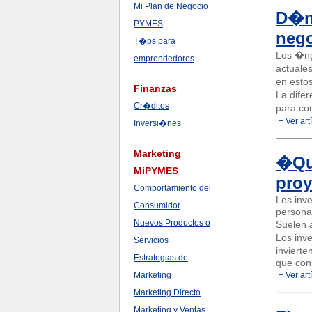
Mi Plan de Negocio
D�nd
PYMES
nego
T�ps para
Los �ng
emprendedores
actuale
en esto
Finanzas
La difer
Cr�ditos
para con
+ Ver art
Inversi�nes
Marketing
�Qu�
MiPYMES
pro
Comportamiento del
Los inv
Consumidor
persona
Nuevos Productos o
Suelen 
Los inv
Servicios
inviert
Estrategias de
que cons
Marketing
+ Ver art
Marketing Directo
Marketing y Ventas