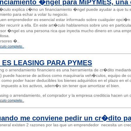
nciamiento �ngel para MiPYMES, una 
t�culo explica c�mo un financiamiento �ngel puede ayudar a que tu 
miento para echar a volar tu negocio.
en emprendedor es esencial estar informado sobre cualquier opci�n d
er recurrir a ella. En este art�culo hablaremos sobre uno en particula
rsor �ngel es una persona rica que inyecta mucho dinero en una empr
itosa.
ersores �..
ículo completo..
 ES LEASING PARA PYMES
ing o arrendamiento financiero es una herramienta de cr�dito media
 puede hacerse de activos como maquinaria veh�culos, equipo de c
 como poder hacer deducibles los bienes adquiridos en el plazo en el c
 impuesto a los activos, adem�s sin tener que amortizar el bien.
asing o arrendamiento, el comprador y la empresa crediticia hacen un co
ículo completo..
ndo me conviene pedir un cr�dito pa
general existen 2 razones por las que un emprendedor necesita un cred