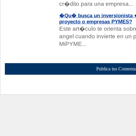
cr�dito para una empresa
...
�Qu� busca un inversionista �
proyecto o empresas PYMES?
Este art�culo te orienta sob
angel cuando invierte en un 
MiPYME
...
Publica tus Comenta