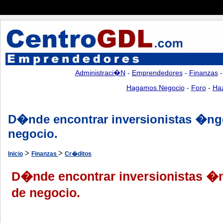
Administraci�n
-
Emprendedores
-
Finanzas
Hagamos Negocio
-
Foro
-
Ha
D�nde encontrar inversionistas �nge
negocio.
>
>
Inicio
Finanzas
Cr�ditos
D�nde encontrar inversionistas �n
de negocio.