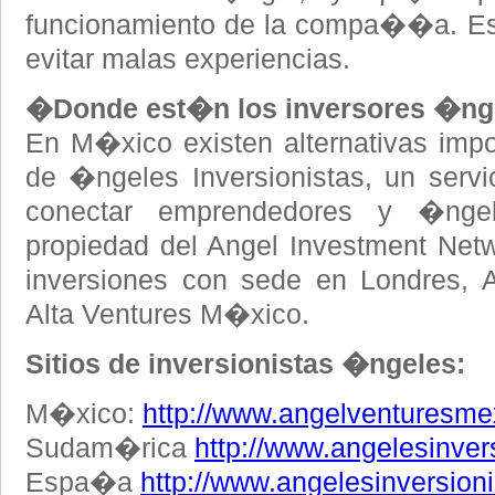
funcionamiento de la compa��a. Es
evitar malas experiencias.
�Donde est�n los inversores �ng
En M�xico existen alternativas impo
de �ngeles Inversionistas, un servi
conectar emprendedores y �ngel
propiedad del Angel Investment Net
inversiones con sede en Londres, 
Alta Ventures M�xico.
Sitios de inversionistas �ngeles:
M�xico:
http://www.angelventuresm
Sudam�rica
http://www.angelesinver
Espa�a
http://www.angelesinversioni