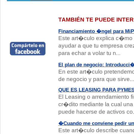
TAMBIÉN TE PUEDE INTE
Financiamiento �ngel para Mi
Este art�culo explica c�mo
ayudar a que tu empresa crez
para echar a volar tu n
...
El plan de negocio: Introducci�
En este art�culo pretendemo
de negocio y para que sirve.
.
QUE ES LEASING PARA PYME
El Leasing o arrendamiento f
cr�dito mediante la cual u
puede hacerse de activos co
�Cuando me conviene pedir un
Este art�culo describe cuan