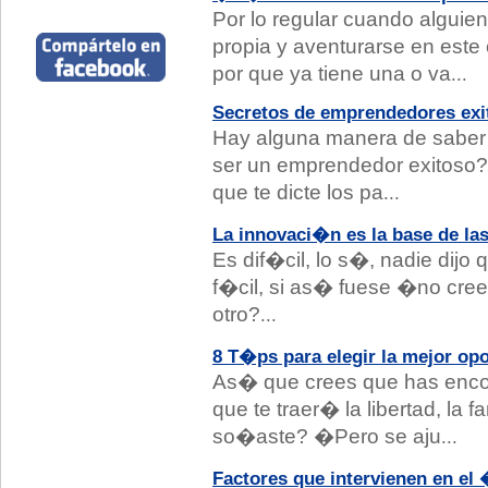
Por lo regular cuando alguie
propia y aventurarse en este
por que ya tiene una o va
...
Secretos de emprendedores exi
Hay alguna manera de saber s
ser un emprendedor exitoso?
que te dicte los pa
...
La innovaci�n es la base de la
Es dif�cil, lo s�, nadie dijo q
f�cil, si as� fuese �no cre
otro?
...
8 T�ps para elegir la mejor op
As� que crees que has encon
que te traer� la libertad, la 
so�aste? �Pero se aju
...
Factores que intervienen en el �