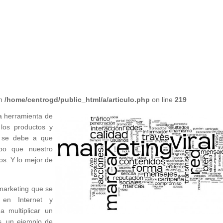
in
/home/centrogd/public_html/a/articulo.php
on line
219
sa herramienta de
los productos y
o se debe a que
po que nuestro
os. Y lo mejor de
 marketing que se
en Internet y
a multiplicar un
s, un ejemplo de