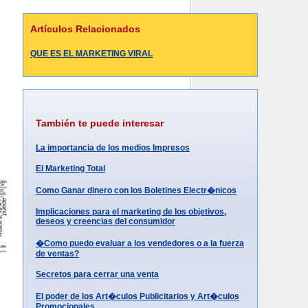
Artículos Relacionados
QUE ES EL MARKETING VIRAL
También te puede interesar
La importancia de los medios Impresos
El Marketing Total
Como Ganar dinero con los Boletines Electr�nicos
Implicaciones para el marketing de los objetivos,
deseos y creencias del consumidor
�Como puedo evaluar a los vendedores o a la fuerza
de ventas?
Secretos para cerrar una venta
El poder de los Art�culos Publicitarios y Art�culos
Promocionales