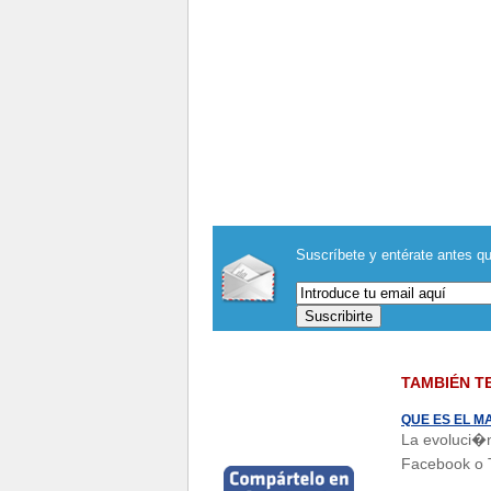
Suscríbete y entérate antes qu
TAMBIÉN T
QUE ES EL M
La evoluci�n
Facebook o T