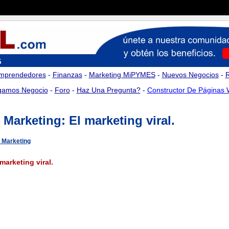
mprendedores
-
Finanzas
-
Marketing MiPYMES
-
Nuevos Negocios
-
amos Negocio
-
Foro
-
Haz Una Pregunta?
-
Constructor De Páginas
 Marketing: El marketing viral.
e Marketing
marketing viral.