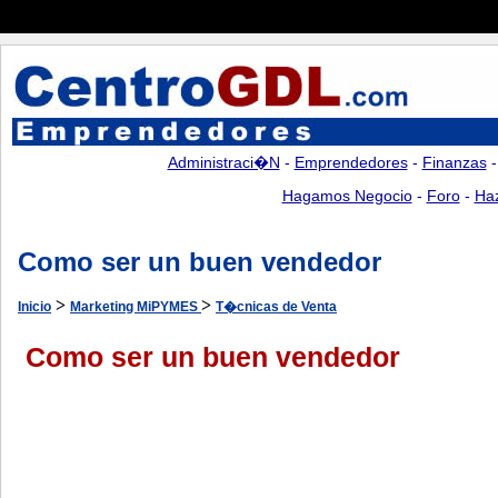
Administraci�n
-
Emprendedores
-
Finanzas
Hagamos Negocio
-
Foro
-
Ha
Como ser un buen vendedor
>
>
Inicio
Marketing MiPYMES
T�cnicas de Venta
Como ser un buen vendedor