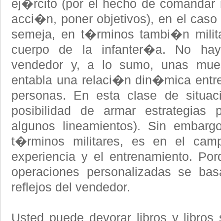
ej�rcito (por el hecho de comandar r
acci�n, poner objetivos), en el caso
semeja, en t�rminos tambi�n milita
cuerpo de la infanter�a. No ha
vendedor y, a lo sumo, unas mues
entabla una relaci�n din�mica entr
personas. En esta clase de situa
posibilidad de armar estrategias 
algunos lineamientos). Sin embarg
t�rminos militares, es en el ca
experiencia y el entrenamiento. Por
operaciones personalizadas se bas
reflejos del vendedor.
Usted puede devorar libros y libro