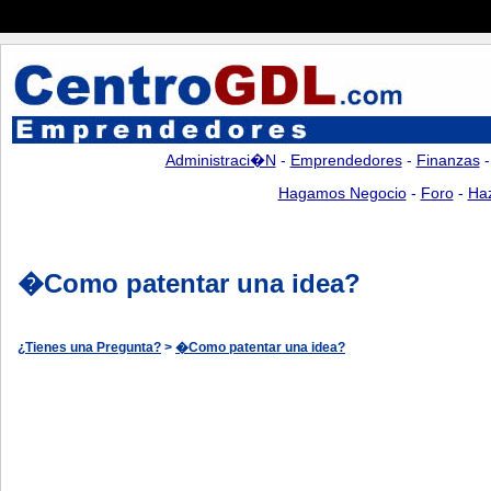
Administraci�n
-
Emprendedores
-
Finanzas
Hagamos Negocio
-
Foro
-
Ha
�Como patentar una idea?
¿Tienes una Pregunta?
>
�Como patentar una idea?