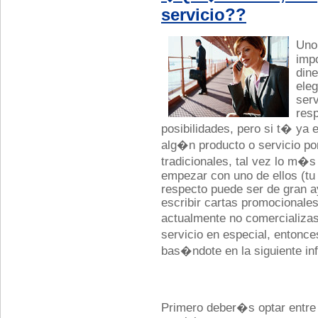
servicio??
Uno
imp
dine
eleg
serv
resp
posibilidades, pero si t� ya
alg�n producto o servicio p
tradicionales, tal vez lo m�
empezar con uno de ellos (tu 
respecto puede ser de gran 
escribir cartas promocionales
actualmente no comercializa
servicio en especial, entonc
bas�ndote en la siguiente i
Primero deber�s optar entre