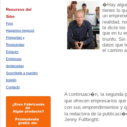
�Hay algun
Recursos del
tienes lo q
un emprend
Sitio
realidad, n
Foro
te dicte lo
Hagamos negocio
que en tu e
Preguntas y
triunfo. Si
datos que t
Respuestas
el camino 
Enlaces
Empresas
destacadas
Suscribete a nuestro
boletín
Contacto
A continuaci�n, la segunda p
que ofrecen empresarios que 
con sus emprendimientos y 
la redactora de la publicac
Jenny Fullbright: