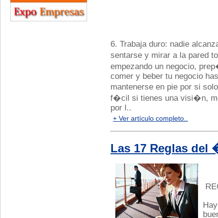
6. Trabaja duro: nadie alcan
sentarse y mirar a la pared 
empezando un negocio, prep�
comer y beber tu negocio ha
mantenerse en pie por si sol
f�cil si tienes una visi�n, 
por l..
+ Ver artículo completo..
Las 17 Reglas del 
RE
Hay
bue