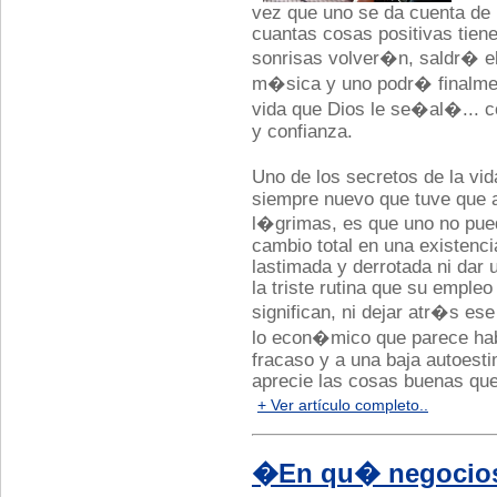
vez que uno se da cuenta de 
cuantas cosas positivas tiene
sonrisas volver�n, saldr� el
m�sica y uno podr� finalmen
vida que Dios le se�al�... co
y confianza.
Uno de los secretos de la v
siempre nuevo que tuve que a
l�grimas, es que uno no pue
cambio total en una existen
lastimada y derrotada ni dar u
la triste rutina que su empleo
significan, ni dejar atr�s ese
lo econ�mico que parece hab
fracaso y a una baja autoest
aprecie las cosas buenas que
+ Ver artículo completo..
�En qu� negocios 