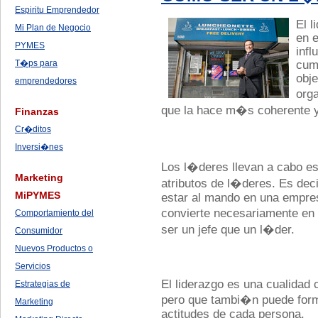
Espiritu Emprendedor
El l
Mi Plan de Negocio
en 
PYMES
infl
T�ps para
cum
obje
emprendedores
org
que la hace m�s coherente y
Finanzas
Cr�ditos
Inversi�nes
Los l�deres llevan a cabo est
Marketing
atributos de l�deres. Es dec
MiPYMES
estar al mando en una empres
convierte necesariamente en
Comportamiento del
ser un jefe que un l�der.
Consumidor
Nuevos Productos o
Servicios
El liderazgo es una cualidad 
Estrategias de
pero que tambi�n puede for
Marketing
actitudes de cada persona.