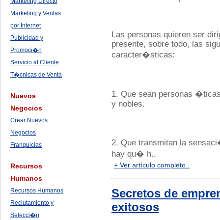
Marketing Directo
Marketing y Ventas
por Internet
Las personas quieren ser diri
Publicidad y
presente, sobre todo, las sig
Promoci�n
caracter�sticas:
Servicio al Cliente
T�cnicas de Venta
1. Que sean personas �ticas
Nuevos
y nobles.
Negocios
Crear Nuevos
Negocios
2. Que transmitan la sensa
Franquicias
hay qu� h..
+ Ver artículo completo..
Recursos
Humanos
Secretos de empre
Recursos Humanos
Reclutamiento y
exitosos
Selecci�n