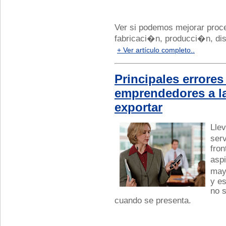
Ver si podemos mejorar proce
fabricaci�n, producci�n, dis
+ Ver artículo completo..
Principales errores
emprendedores a l
exportar
Llev
ser
fron
asp
may
y e
no 
cuando se presenta.