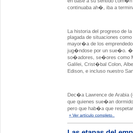
en base a su sentido com�n 
continuaba ah�, iba a termin
La historia del progreso de la
plagada de situaciones como 
mayor�a de los emprendedor
jug�ndose por un sue�o. �
so�adores, se�ores como Mi
Galilei, Crist�bal Colon, Alb
Edison, e incluso nuestro S
Dec�a Lawrence de Arabia (
que quienes sue�an dormid
pero que hab�a que respetar 
+ Ver artículo completo..
Las etapas del emp