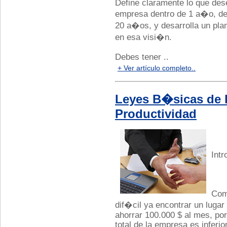
Define claramente lo que des
empresa dentro de 1 a�o, den
20 a�os, y desarrolla un pla
en esa visi�n.
Debes tener ..
+ Ver artículo completo..
Leyes B�sicas de 
Productividad
Int
Com
dif�cil ya encontrar un luga
ahorrar 100.000 $ al mes, po
total de la empresa es inferi