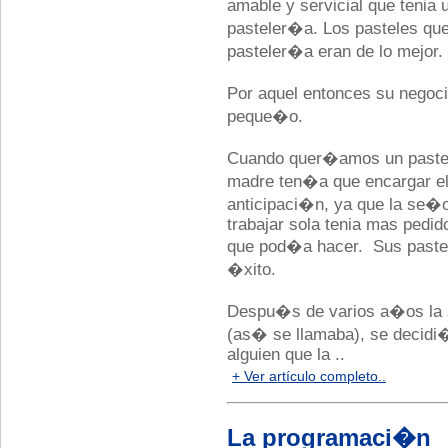
amable y servicial que teni
pasteler�a. Los pasteles q
pasteler�a eran de lo mejor.
Por aquel entonces su negoci
peque�o.
Cuando quer�amos un pastel 
madre ten�a que encargar el
anticipaci�n, ya que la se
trabajar sola tenia mas pedid
que pod�a hacer. Sus paste
�xito.
Despu�s de varios a�os la 
(as� se llamaba), se decidi�
alguien que la ..
+ Ver artículo completo..
La programaci�n