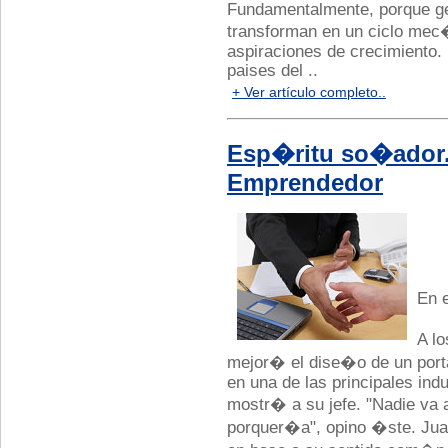
Fundamentalmente, porque ge
transforman en un ciclo mec
aspiraciones de crecimiento
paises del ..
+ Ver artículo completo..
Esp�ritu so�ador.
Emprendedor
En e
A l
mejor� el dise�o de un por
en una de las principales indu
mostr� a su jefe. "Nadie va 
porquer�a", opino �ste. Ju