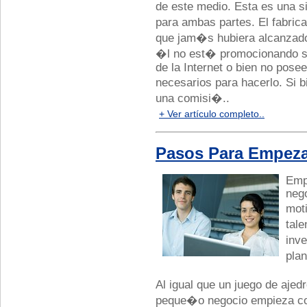
de este medio. Esta es una s
para ambas partes. El fabric
que jam�s hubiera alcanzado
�l no est� promocionando s
de la Internet o bien no pose
necesarios para hacerlo. Si 
una comisi�..
+ Ver artículo completo..
Pasos Para Empeza
Emp
nego
mot
tal
inv
plan
Al igual que un juego de ajed
peque�o negocio empieza con