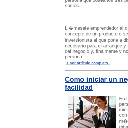
persona que posea los tres p
socios.
Ll�mesele emprendedor al que
concepto de un producto o ser
inversionista al que pone a d
necesario para el arranque y 
del negocio y, finalmente y n
persona..
+ Ver artículo completo..
Como iniciar un n
facilidad
En t
per
inic
con 
m�s
mis