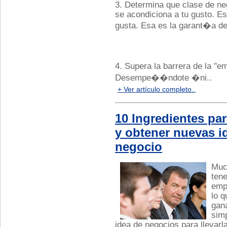
3. Determina que clase de ne
se acondiciona a tu gusto. Es 
gusta. Esa es la garant�a de
4. Supera la barrera de la 
Desempe��ndote �ni..
+ Ver artículo completo..
10 Ingredientes par
y obtener nuevas i
negocio
Muc
ten
emp
lo q
gan
sim
idea de negocios para llevarl