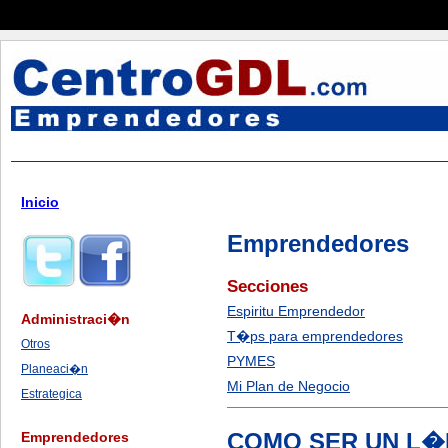
Inicio
Emprendedores
Secciones
Espiritu Emprendedor
Administraci�n
T�ps para emprendedores
Otros
PYMES
Planeaci�n
Mi Plan de Negocio
Estrategica
COMO SER UN L�
Emprendedores