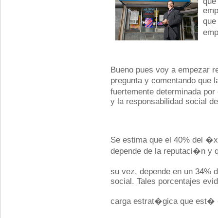
que 
emp
que
emp
Bueno pues voy a empezar r
pregunta y comentando que 
fuertemente determinada po
y la responsabilidad social d
Se estima que el 40% del �x
depende de la reputaci�n y q
su vez, depende en un 34% d
social. Tales porcentajes evid
carga estrat�gica que est� 