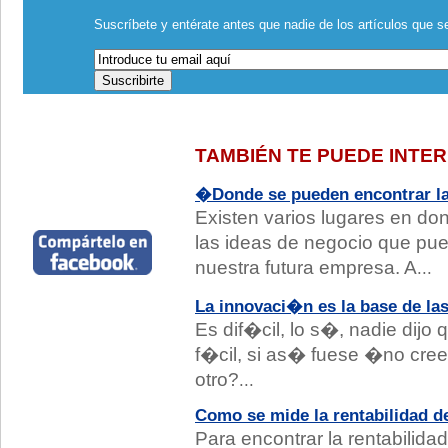
Suscríbete y entérate antes que nadie de los artículos que se
TAMBIÉN TE PUEDE INTE
�Donde se pueden encontrar la
Existen varios lugares en d
las ideas de negocio que pu
nuestra futura empresa. A
...
La innovaci�n es la base de la
Es dif�cil, lo s�, nadie dijo q
f�cil, si as� fuese �no cre
otro?
...
Como se mide la rentabilidad d
Para encontrar la rentabilida