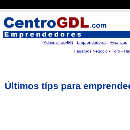
Administraci�n
-
Emprendedores
-
Finanzas
Hagamos Negocio
-
Foro
-
Ha
Últimos típs para emprende