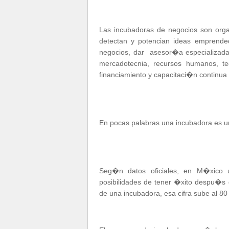
Las incubadoras de negocios son organi
detectan y potencian ideas emprende
negocios, dar asesor�a especializada
mercadotecnia, recursos humanos, tec
financiamiento y capacitaci�n continua
En pocas palabras una incubadora e
Seg�n datos oficiales, en M�xico
posibilidades de tener �xito despu�s
de una incubadora, esa cifra sube al 80 