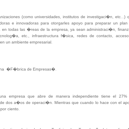
zaciones (como universidades, institutos de investigaci�n, etc...) 
doras e innovadoras para otorgarles apoyo para preparar un plan
 en todas las �reas de la empresa, ya sean administraci�n, finanz
nolog�a, etc., infraestructura f�sica, redes de contacto, acceso
 en un ambiente empresarial.
s una �F�brica de Empresas�.
 una empresa que abre de manera independiente tiene el 27%
 de dos a�os de operaci�n. Mientras que cuando lo hace con el ap
por ciento.