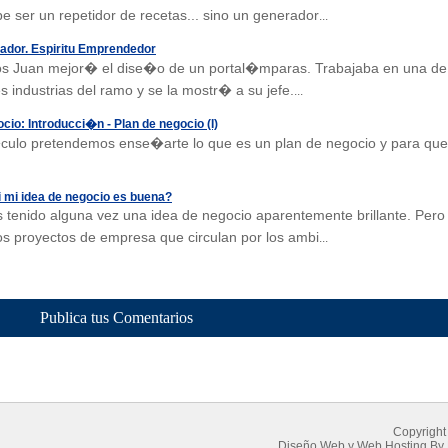
e ser un repetidor de recetas... sino un generador
...
dor. Espiritu Emprendedor
os Juan mejor� el dise�o de un portal�mparas. Trabajaba en una de
es industrias del ramo y se la mostr� a su jefe.
...
ocio: Introducci�n - Plan de negocio (I)
culo pretendemos ense�arte lo que es un plan de negocio y para que
 mi idea de negocio es buena?
tenido alguna vez una idea de negocio aparentemente brillante. Pero
s proyectos de empresa que circulan por los ambi
...
Publica tus Comentarios
Copyright
Diseño Web
y
Web Hosting
By 