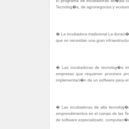
El programa de incubadoras se�ala cua
Tecnolog�a, de agronegocios y ecotur
� La incubadora tradicional La duraci
que no necesitan una gran infraestructur
� Las incubadoras de tecnolog�a in
empresas que requieren procesos pro
implementaci�n de un software para el c
� Las incubadoras de alta tecnolog
emprendimientos en el campo de las Te
de software especializado, computaci�n