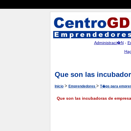
Administraci�n
-
E
Hag
Que son las incubado
>
>
Inicio
Emprendedores
T�ps para empre
Que son las incubadoras de empres