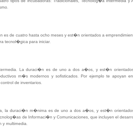
tro tipos de incubadoras: Tradicionales, Tecnolog�a Intermedia y A
ismo.
�n es de cuatro hasta ocho meses y est�n orientados a emprendimien
a tecnol�gica para iniciar.
termedia. La duraci�n es de uno a dos a�os, y est�n orientado
ductivos m�s modernos y sofisticados. Por ejemplo te apoyan en
ontrol de inventarios.
�a, la duraci�n m�nima es de uno a dos a�os, y est�n orientado
cnolog�as de Informaci�n y Comunicaciones, que incluyen el desarro
 y multimedia.