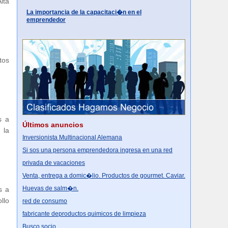
lta
La importancia de la capacitaci�n en el
emprendedor
tos
s a
Últimos anuncios
 la
Inversionista Multinacional Alemana
Si sos una persona emprendedora ingresa en una red
privada de vacaciones
Venta, entrega a domic�lio. Productos de gourmet. Caviar.
Huevas de salm�n.
s a
llo
red de consumo
fabricante deproductos quimicos de limpieza
Busco socio