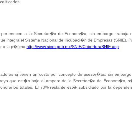
alificados.
o pertenecen a la Secretar�a de Econom�a, sin embargo trabajan
 que integra el Sistema Nacional de Incubaci�n de Empresas (SNIE). P
ar a la p�gina
http://www.siem.gob.mx/SNIE/CoberturaSNIE.asp
badoras si tienen un costo por concepto de asesor�as, sin embargo
apoyo que est�n bajo el amparo de la Secretar�a de Econom�a, s
norarios totales. El 70% restante est� subsidiado por la dependen