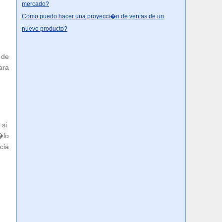
mercado?
Como puedo hacer una proyecci�n de ventas de un
nuevo producto?
 de
ara
 si
�lo
cia