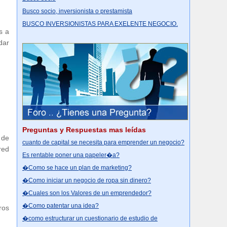
Busco socio, inversionista o prestamista
BUSCO INVERSIONISTAS PARA EXELENTE NEGOCIO.
s a
dar
Preguntas y Respuestas mas leídas
 de
cuanto de capital se necesita para emprender un negocio?
red
Es rentable poner una papeler�a?
�Como se hace un plan de marketing?
�Como iniciar un negocio de ropa sin dinero?
�Cuales son los Valores de un emprendedor?
�Como patentar una idea?
ros
�como estructurar un cuestionario de estudio de