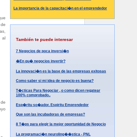
La importancia de la capacitaci�n en el emprendedor
que
 de
as,
 al
También te puede interesar
7 Negocios de poca inversi�n
�En qu� negocios invertir?
La innovaci�n es la base de las empresas exitosas
Como saber si mi idea de negocio es buena?
T�cticas Para Negociar , o como dicen regatear
100% comprobado..
 de
Esp�ritu so�ador. Espiritu Emprendedor
oyo
Que son las incubadoras de empresas?
8 T�ps para elegir la mejor oportunidad de Negocio
La programaci�n neuroling��stica - PNL