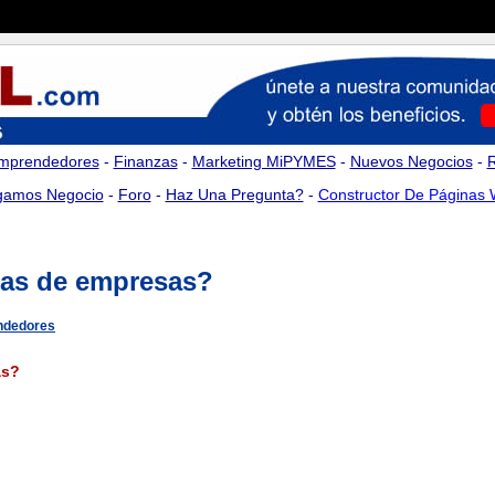
mprendedores
-
Finanzas
-
Marketing MiPYMES
-
Nuevos Negocios
-
amos Negocio
-
Foro
-
Haz Una Pregunta?
-
Constructor De Páginas
ras de empresas?
ndedores
as?