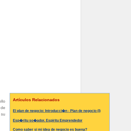
Artículos Relacionados
llo
 de
El plan de negocio: Introducci�n - Plan de negocio (I)
 su
Esp�ritu so�ador. Espiritu Emprendedor
Como saber si mi idea de negocio es buena?