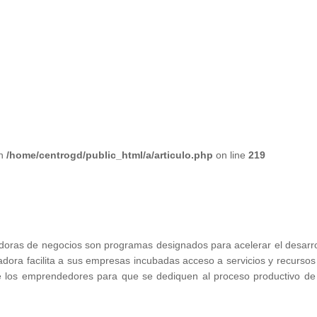
in
/home/centrogd/public_html/a/articulo.php
on line
219
oras de negocios son programas designados para acelerar el desarro
ora facilita a sus empresas incubadas acceso a servicios y recursos
de los emprendedores para que se dediquen al proceso productivo de