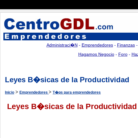
Administraci�n
-
Emprendedores
-
Finanzas
Hagamos Negocio
-
Foro
-
Ha
Leyes B�sicas de la Productividad
>
>
Inicio
Emprendedores
T�ps para emprendedores
Leyes B�sicas de la Productividad