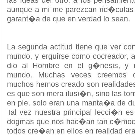
las ideas del otro, a los pensamien
aunque a mi me parezcan rid�culas o
garant�a de que en verdad lo sean.
La segunda actitud tiene que ver con l
mundo, y erguirse como cocreador, a
dio al Hombre en el g�nesis, y m
mundo. Muchas veces creemos qu
muchos hemos creado son realidades 
es que son mera ilusi�n, sino las to
en pie, solo eran una manta�a de dur
Tal vez nuestra principal lecci�n es
dogmas que nos hac�an tan c�modos 
todos cre�an en ellos en realidad er