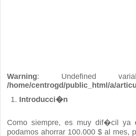
Warning
: Undefined vari
/home/centrogd/public_html/a/artic
Introducci�n
Como siempre, es muy dif�cil ya e
podamos ahorrar 100.000 $ al mes, po