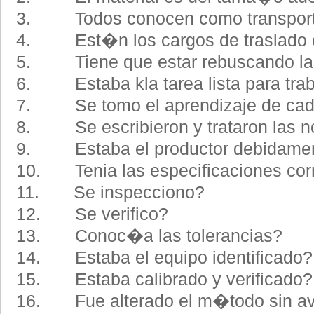
3. Todos conocen como transport
4. Est�n los cargos de traslado 
5. Tiene que estar rebuscando las
6. Estaba kla tarea lista para traba
7. Se tomo el aprendizaje de cada
8. Se escribieron y trataron las n
9. Estaba el productor debidamen
10. Tenia las especificaciones cor
11. Se inspecciono?
12. Se verifico?
13. Conoc�a las tolerancias?
14. Estaba el equipo identificado?
15. Estaba calibrado y verificado?
16. Fue alterado el m�todo sin av