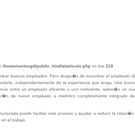
in
/home/centrogd/public_html/a/articulo.php
on line
219
ontrar buenos empleados. Pero despu�s de encontrar el empleado id
citarlo, independientemente de la experiencia que tenga. Una buen
encia entre un empleado eficiente o uno ineficiente, adem�s un nu
ici�n de nuevo empleado a miembro completamente integrado de
cturada puede facilitar este proceso y ayudar a reducir la rotaci�n
 en el trabajo.