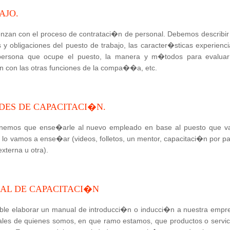
AJO.
enzan con el proceso de contrataci�n de personal. Debemos describir
 y obligaciones del puesto de trabajo, las caracter�sticas experienci
persona que ocupe el puesto, la manera y m�todos para evaluar
 con las otras funciones de la compa��a, etc.
DES DE CAPACITACI�N.
enemos que ense�arle al nuevo empleado en base al puesto que v
o vamos a ense�ar (videos, folletos, un mentor, capacitaci�n por pa
terna u otra).
AL DE CAPACITACI�N
ble elaborar un manual de introducci�n o inducci�n a nuestra empr
ales de quienes somos, en que ramo estamos, que productos o servic