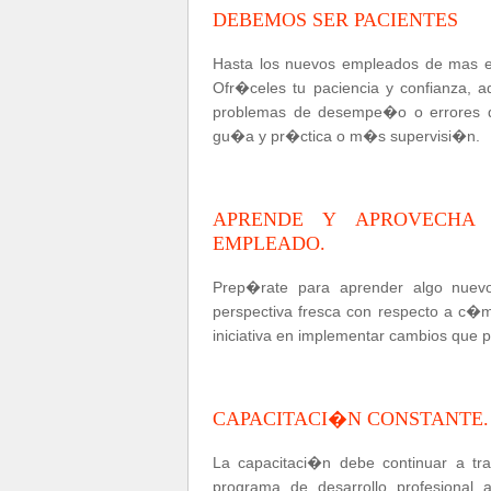
DEBEMOS SER PACIENTES
Hasta los nuevos empleados de mas ex
Ofr�celes tu paciencia y confianza, 
problemas de desempe�o o errores 
gu�a y pr�ctica o m�s supervisi�n.
APRENDE Y APROVECHA 
EMPLEADO.
Prep�rate para aprender algo nuev
perspectiva fresca con respecto a c�m
iniciativa en implementar cambios que 
CAPACITACI�N CONSTANTE.
La capacitaci�n debe continuar a 
programa de desarrollo profesional 