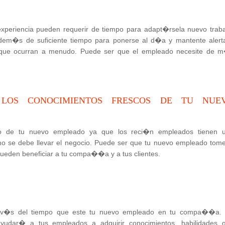
periencia pueden requerir de tiempo para adapt�rsela nuevo traba
adem�s de suficiente tiempo para ponerse al d�a y mantente alert
que ocurran a menudo. Puede ser que el empleado necesite de 
LOS CONOCIMIENTOS FRESCOS DE TU NUE
o de tu nuevo empleado ya que los reci�n empleados tienen 
o se debe llevar el negocio. Puede ser que tu nuevo empleado tome
pueden beneficiar a tu compa��a y a tus clientes.
trav�s del tiempo que este tu nuevo empleado en tu compa��a.
ayudar� a tus empleados a adquirir conocimientos, habilidades 