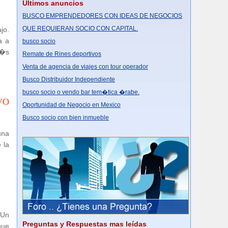
Últimos anuncios
BUSCO EMPRENDEDORES CON IDEAS DE NEGOCIOS
QUE REQUIERAN SOCIO CON CAPITAL.
jo.
a a
busco socio
m�s
Remate de Rines deportivos
Venta de agencia de viajes con tour operador
Busco Distribuidor Independiente
busco socio o vendo bar tem�tica �rabe.
VO
Oportunidad de Negocio en Mexico
Busco socio con bien inmueble
una
 la
 Un
Preguntas y Respuestas mas leídas
que