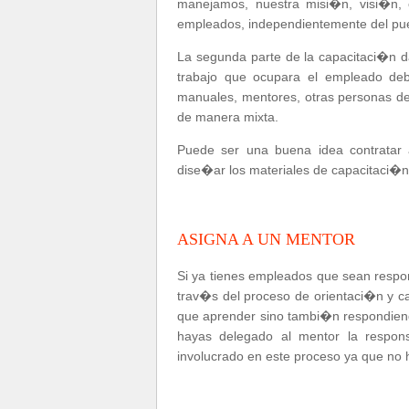
manejamos, nuestra misi�n, visi�n, 
empleados, independientemente del pue
La segunda parte de la capacitaci�n d
trabajo que ocupara el empleado de
manuales, mentores, otras personas de
de manera mixta.
Puede ser una buena idea contratar
dise�ar los materiales de capacitaci�n
ASIGNA A UN MENTOR
Si ya tienes empleados que sean respo
trav�s del proceso de orientaci�n y c
que aprender sino tambi�n respondiend
hayas delegado al mentor la respon
involucrado en este proceso ya que no 