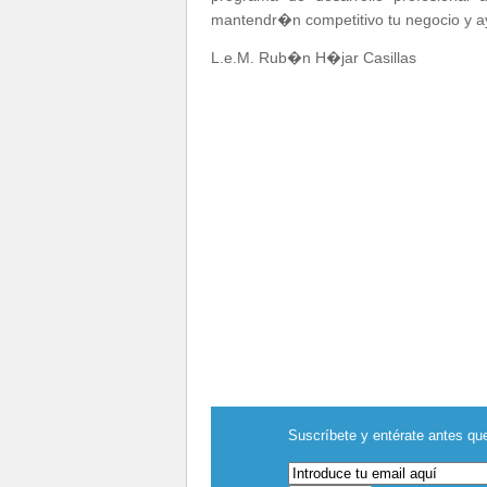
mantendr�n competitivo tu negocio y a
L.e.M. Rub�n H�jar Casillas
Suscríbete y entérate antes que