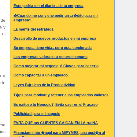
Este podria ser el diario .. de tu empresa
�Cuando me conviene pedir un cr�dito para mi
 de
empresa?
a y
La mente del estratega
 el
Desarrollo de nuevos productos en mi empresa
Su empresa tiene vida.. pero esta condenada
Las empresas valoran su recurso humano
Como mejorar mi negocio, 8 Claves para hacerlo
Como capacitar a un empleado.
a a
rte
Leyes B�sicas de la Productividad
T�ps para motivar y retener a los empleados valiosos
Es exitoso tu Negocio?, Evita caer en el Fracaso
Publicidad para mi negocio
EVITA QUE tus CLIENTES CAIGAN EN LA rutiNA
esa
ios
Financiamiento �ngel para MiPYMES, una opci�n al