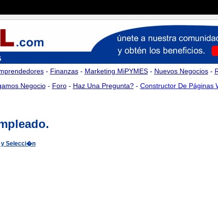
mprendedores
-
Finanzas
-
Marketing MiPYMES
-
Nuevos Negocios
-
amos Negocio
-
Foro
-
Haz Una Pregunta?
-
Constructor De Páginas
empleado.
 y Selecci�n