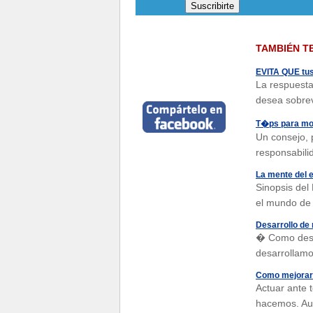
TAMBIÉN T
EVITA QUE tu
La respuesta
desea sobrev
T�ps para mot
Un consejo, 
responsabili
La mente del 
Sinopsis del
el mundo de 
Desarrollo de
� Como desa
desarrollamo
Como mejorar 
Actuar ante 
hacemos. Au