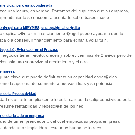
ene vida.. pero esta condenada
ca una locura, es verdad. Partamos del supuesto que su empresa,
mprendimiento se encuentra asentado sobre bases mas o
...
o �ngel para MiPYMES, una opci�n al cr�dito
o explica c�mo un financiamiento �ngel puede ayudar a que tu
ca o a conseguir financiamiento para echar a volar tu n
...
Negocio?, Evita caer en el Fracaso
 negocios tienen �xito, crecen y sobreviven mas de 2 a�os pero de
ios solo uno sobrevive al crecimiento y el otro
...
 empresa
unta clave que puede definir tanto su capacidad estrat�gica
omo la apertura de su mente a nuevas ideas y su potencia
...
 de la Productividad
dad es un arte amplio como lo es la calidad, la caliproductividad es la
resume rentabilidad y repetici�n de los neg
...
 el diario .. de tu empresa
diario de un emprendedor .. del cual empieza su propia empresa
ria desde una simple idea.. esta muy bueno se lo reco
...