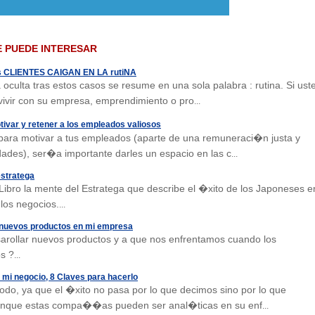
E PUEDE INTERESAR
s CLIENTES CAIGAN EN LA rutiNA
 oculta tras estos casos se resume en una sola palabra : rutina. Si ust
ivir con su empresa, emprendimiento o pro
...
ivar y retener a los empleados valiosos
para motivar a tus empleados (aparte de una remuneraci�n justa y
dades), ser�a importante darles un espacio en las c
...
estratega
 Libro la mente del Estratega que describe el �xito de los Japoneses e
los negocios.
...
 nuevos productos en mi empresa
rollar nuevos productos y a que nos enfrentamos cuando los
s ?
...
mi negocio, 8 Claves para hacerlo
todo, ya que el �xito no pasa por lo que decimos sino por lo que
nque estas compa��as pueden ser anal�ticas en su enf
...