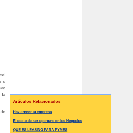
eal
a o
evo
 la
Artículos Relacionados
 de
Haz crecer tu empresa
El costo de ser oportuno en los Negocios
QUE ES LEASING PARA PYMES