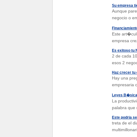
Su empresa ti
Aunque parez
negocio o e
Financiamient
Este art�cul
empresa crez
Es exitoso tu 
2 de cada 10
esos 2 negoc
Haz crecer tu
Hay una preg
empresaria c
Leyes B�sicas
La productivi
palabra que 
Este podria ser
treta de el 
multimillona