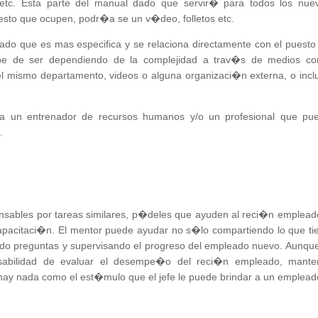
etc. Esta parte del manual dado que servir� para todos los nue
sto que ocupen, podr�a se un v�deo, folletos etc.
ado que es mas especifica y se relaciona directamente con el puesto
be de ser dependiendo de la complejidad a trav�s de medios c
l mismo departamento, videos o alguna organizaci�n externa, o incl
 a un entrenador de recursos humanos y/o un profesional que pu
.
nsables por tareas similares, p�deles que ayuden al reci�n emplead
apacitaci�n. El mentor puede ayudar no s�lo compartiendo lo que ti
o preguntas y supervisando el progreso del empleado nuevo. Aunque
sabilidad de evaluar el desempe�o del reci�n empleado, mante
hay nada como el est�mulo que el jefe le puede brindar a un emplead