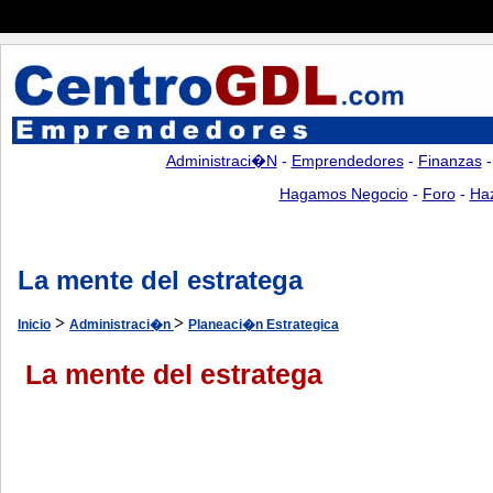
Administraci�n
-
Emprendedores
-
Finanzas
Hagamos Negocio
-
Foro
-
Ha
La mente del estratega
>
>
Inicio
Administraci�n
Planeaci�n Estrategica
La mente del estratega