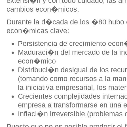
extensi�n y con todo cuidado, las am
cambios econ�micos.
Durante la d�cada de los �80 hubo 
econ�micas clave:
Persistencia de crecimiento econ
Maduraci�n del mercado de la ind
econ�mico
Distribuci�n desigual de los re
(tomando como recursos a la mano d
la iniciativa empresarial, los mate
Crecientes complejidades internac
empresa a transformarse en una 
Inflaci�n irreversible (problemas
Puesto que no es posible predecir el f