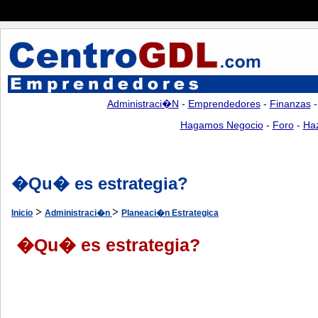
Administraci�n
-
Emprendedores
-
Finanzas
Hagamos Negocio
-
Foro
-
Ha
�Qu� es estrategia?
>
>
Inicio
Administraci�n
Planeaci�n Estrategica
�Qu� es estrategia?