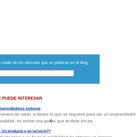
 nadie de los artículos que se publican en el blog
E PUEDE INTERESAR
emprendedores exitosos
anera de saber si tienes lo que se requiere para ser un emprendedor
realidad, no existe una gu�a que te dicte los pa
...
Un producto o un servicio??