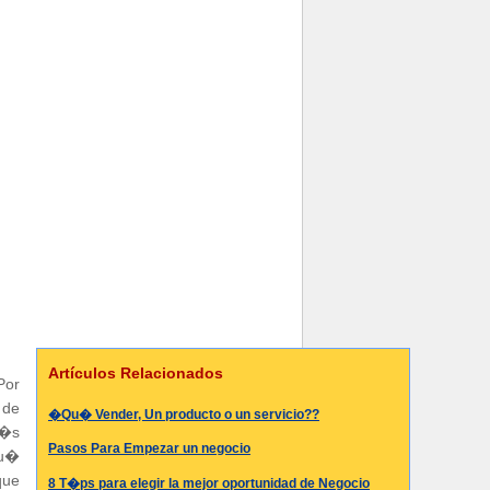
Artículos Relacionados
Por
 de
�Qu� Vender, Un producto o un servicio??
m�s
Pasos Para Empezar un negocio
Qu�
que
8 T�ps para elegir la mejor oportunidad de Negocio