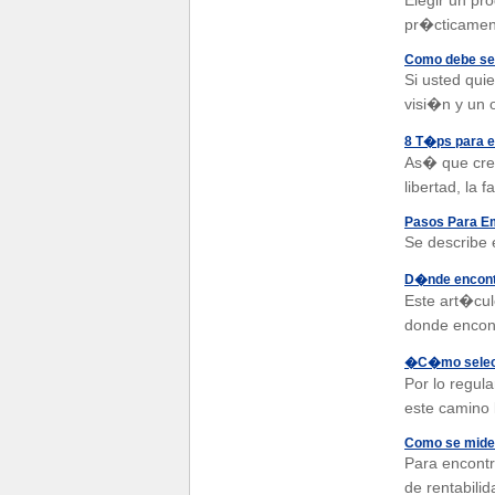
Elegir un pro
pr�cticament
Como debe ser
Si usted qui
visi�n y un o
8 T�ps para e
As� que cree
libertad, la
Pasos Para E
Se describe 
D�nde encontr
Este art�cul
donde encont
�C�mo selecci
Por lo regul
este camino 
Como se mide l
Para encontr
de rentabilid