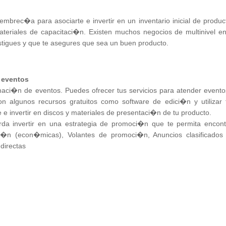
brec�a para asociarte e invertir en un inventario inicial de produc
eriales de capacitaci�n. Existen muchos negocios de multinivel en
tigues y que te asegures que sea un buen producto.
y eventos
maci�n de eventos. Puedes ofrecer tus servicios para atender evento
on algunos recursos gratuitos como software de edici�n y utilizar 
 e invertir en discos y materiales de presentaci�n de tu producto.
rda invertir en una estrategia de promoci�n que te permita encont
aci�n (econ�micas), Volantes de promoci�n, Anuncios clasificados
directas