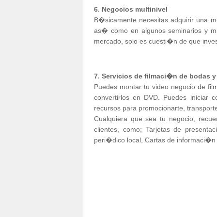
6. Negocios multinivel
B�sicamente necesitas adquirir una mem
as� como en algunos seminarios y mat
mercado, solo es cuesti�n de que inves
7. Servicios de filmaci�n de bodas 
Puedes montar tu video negocio de fil
convertirlos en DVD. Puedes iniciar c
recursos para promocionarte, transporte
Cualquiera que sea tu negocio, recue
clientes, como; Tarjetas de present
peri�dico local, Cartas de informaci�n 