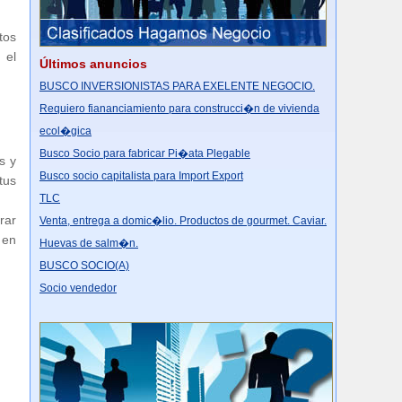
tos
 el
Últimos anuncios
BUSCO INVERSIONISTAS PARA EXELENTE NEGOCIO.
Requiero fiananciamiento para construcci�n de vivienda
ecol�gica
Busco Socio para fabricar Pi�ata Plegable
s y
Busco socio capitalista para Import Export
tus
TLC
rar
Venta, entrega a domic�lio. Productos de gourmet. Caviar.
 en
Huevas de salm�n.
BUSCO SOCIO(A)
Socio vendedor