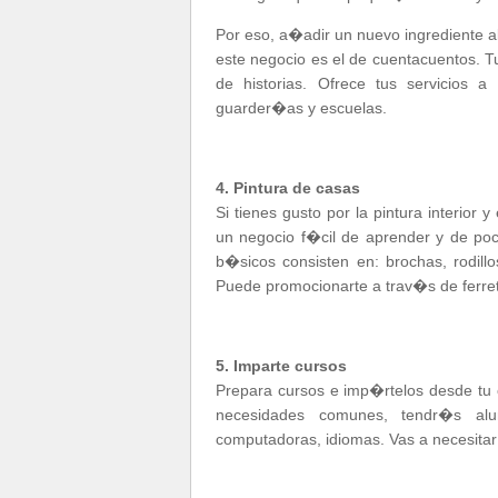
Por eso, a�adir un nuevo ingrediente a
este negocio es el de cuentacuentos. T
de historias. Ofrece tus servicios a 
guarder�as y escuelas.
4. Pintura de casas
Si tienes gusto por la pintura interior
un negocio f�cil de aprender y de poc
b�sicos consisten en: brochas, rodillo
Puede promocionarte a trav�s de ferre
5. Imparte cursos
Prepara cursos e imp�rtelos desde tu 
necesidades comunes, tendr�s alum
computadoras, idiomas. Vas a necesita