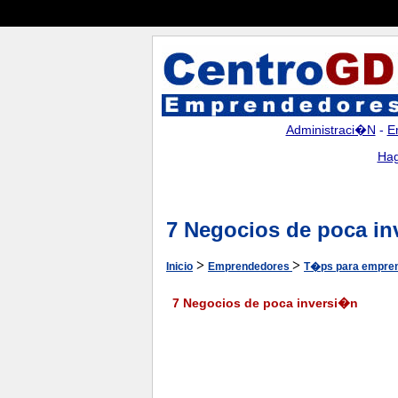
Administraci�n
-
E
Hag
7 Negocios de poca i
>
>
Inicio
Emprendedores
T�ps para empre
7 Negocios de poca inversi�n