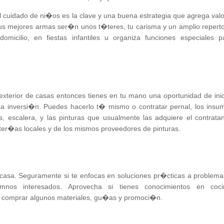
l cuidado de ni�os es la clave y una buena estrategia que agrega valo
us mejores armas ser�n unos t�teres, tu carisma y un amplio reperto
domicilio, en fiestas infantiles u organiza funciones especiales p
 y exterior de casas entonces tienes en tu mano una oportunidad de inic
a inversi�n. Puedes hacerlo t� mismo o contratar pernal, los insu
s, escalera, y las pinturas que usualmente las adquiere el contratan
ter�as locales y de los mismos proveedores de pinturas.
casa. Seguramente si te enfocas en soluciones pr�cticas a problema
nos interesados. Aprovecha si tienes conocimientos en coci
r comprar algunos materiales, gu�as y promoci�n.