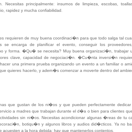
n. Necesitas principalmente: insumos de limpieza, escobas, toalla
io, rapidez y mucha confiabilidad.
s requieren de muy buena coordinaci�n para que todo salga tal cual
 se encarga de planificar el evento, conseguir los proveedores
mpo y forma. �Qu� se necesita? Muy buena organizaci�n, trabajar 
ores clave, capacidad de negociaci�n. �Cu�nta inversi�n requie
s hacer una primera prueba organizando un evento a un familiar o ami
r que quieres hacerlo, y adem�s comenzar a moverte dentro del ambie
amas que gustan de los ni�os y que pueden perfectamente dedicar
ervicio a madres que trabajan durante el d�a o bien para clientes que
s actividades sin ni�os. Necesitas acondicionar algunas �reas de tu c
decoraci�n, botiqu�n y algunos libros y audios did�cticos. Ya no ba
e acuesten a la hora debida; hay que mantenerlos contentos.