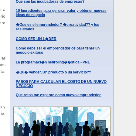
Que son las incubadoras de empresas?
r a
10 Ingredientes para generar valor y obtener nuevas
ideas de negocio
rio
ara
�Que es el emprendedor? �creatividad?? y los
resultados
COMO SER UN L�DER
Como debe ser el emprendedor de para tener un
negocio exitoso
iar
La programaci�n neuroling��stica - PNL
mos
te.
�Qu� Vender, Un producto o un servicio??
PASOS PARA CALCULAR EL COSTO DE UN NUEVO
NEGOCIO
Que retos me esperan como nuevo emprendedor.
s y
na,