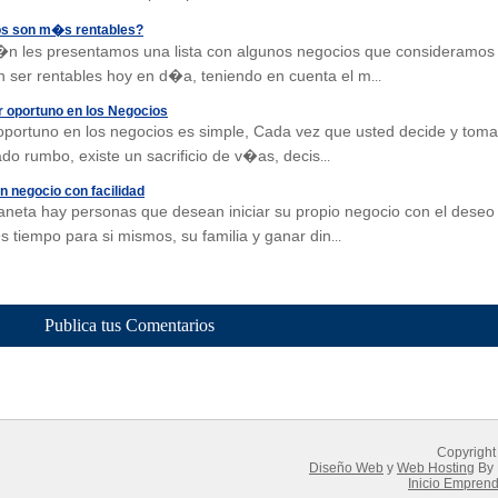
s son m�s rentables?
�n les presentamos una lista con algunos negocios que consideramos
ser rentables hoy en d�a, teniendo en cuenta el m
...
r oportuno en los Negocios
 oportuno en los negocios es simple, Cada vez que usted decide y toma
do rumbo, existe un sacrificio de v�as, decis
...
n negocio con facilidad
laneta hay personas que desean iniciar su propio negocio con el deseo
 tiempo para si mismos, su familia y ganar din
...
Publica tus Comentarios
Copyright
Diseño Web
y
Web Hosting
By 
Inicio Empren