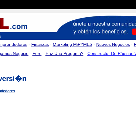
mprendedores
-
Finanzas
-
Marketing MiPYMES
-
Nuevos Negocios
-
amos Negocio
-
Foro
-
Haz Una Pregunta?
-
Constructor De Páginas
nversi�n
ndedores