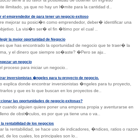
ducto tiene a su favor la posibilidad de obtener un ingreso
e ilimitado, ya que no hay un l�mite para la cantidad d
...
 el emprendedor de para tener un negocio exitoso
ere mejorar su posici�n como emprendedor, deber� identificar una
bjetivo. La visi�n ser� el fin �ltimo por el cual
...
legir la mejor oportunidad de Negocio
s que has encontrado la oportunidad de negocio que te traer� la
 fama, y el dinero que siempre so�aste? �Pero se aju
...
mpezar un negocio
el proceso para iniciar un negocio
...
ar inversionistas �ngeles para tu proyecto de negocio.
o explica donde encontrar inversionistas �ngeles para tu proyecto,
rarlos y que es lo que buscan en los proyectos de
...
onar las oportunidades de negocio exitosas?
ar cuando alguien quiere poner una empresa propia y aventurarse en
lleno de obst�culos, es por que ya tiene una o va
...
a rentabilidad de los negocios
ar la rentabilidad, se hace uso de indicadores, �ndices, ratios o razo
ad, de los cuales, los principales son lo
...