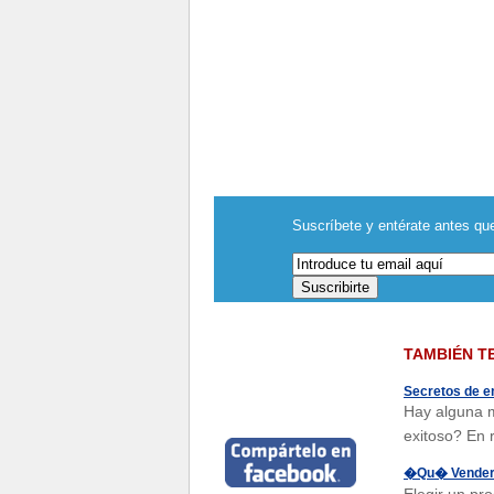
Suscríbete y entérate antes que
TAMBIÉN T
Secretos de 
Hay alguna m
exitoso? En 
�Qu� Vender, 