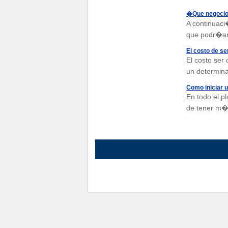
�Que negocio
A continuaci
que podr�an 
El costo de se
El costo ser
un determina
Como iniciar u
En todo el p
de tener m�s