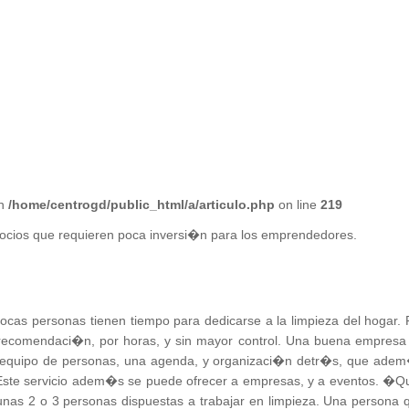
in
/home/centrogd/public_html/a/articulo.php
on line
219
ocios que requieren poca inversi�n para los emprendedores.
cas personas tienen tiempo para dedicarse a la limpieza del hogar. 
 recomendaci�n, por horas, y sin mayor control. Una buena empresa
n equipo de personas, una agenda, y organizaci�n detr�s, que ade
o. Este servicio adem�s se puede ofrecer a empresas, y a eventos. �
nas 2 o 3 personas dispuestas a trabajar en limpieza. Una persona 