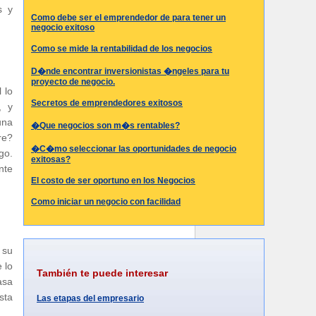
s y
Como debe ser el emprendedor de para tener un
negocio exitoso
Como se mide la rentabilidad de los negocios
D�nde encontrar inversionistas �ngeles para tu
proyecto de negocio.
 lo
Secretos de emprendedores exitosos
, y
una
�Que negocios son m�s rentables?
re?
�C�mo seleccionar las oportunidades de negocio
go.
exitosas?
nte
El costo de ser oportuno en los Negocios
Como iniciar un negocio con facilidad
 su
 lo
También te puede interesar
asa
sta
Las etapas del empresario