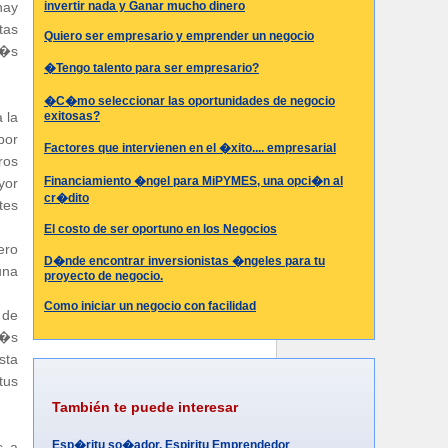
invertir nada y Ganar mucho dinero
hay
tas
Quiero ser empresario y emprender un negocio
m�s
�Tengo talento para ser empresario?
�C�mo seleccionar las oportunidades de negocio
exitosas?
 la
por
Factores que intervienen en el �xito.... empresarial
ros
Financiamiento �ngel para MiPYMES, una opci�n al
yor
cr�dito
tes
El costo de ser oportuno en los Negocios
ero
D�nde encontrar inversionistas �ngeles para tu
una
proyecto de negocio.
Como iniciar un negocio con facilidad
 de
v�s
sta
tus
También te puede interesar
Esp�ritu so�ador. Espiritu Emprendedor
s a