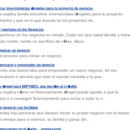
ar inversionistas �ngeles para tu proyecto de negocio.
o explica donde encontrar inversionistas �ngeles para tu proyecto,
rarlos y que es lo que buscan en los proyectos de
...
r oportuno en los Negocios
 oportuno en los negocios es simple, Cada vez que usted decide y toma
do rumbo, existe un sacrificio de v�as, decis
...
mpezar un negocio
el proceso para iniciar un negocio
...
presario y emprender un negocio
enes una buena idea para emprender un nuevo negocio, tal vez,
roducto o servicio que todo el mundo necesita y tu pue
...
o �ngel para MiPYMES, una opci�n al cr�dito
o explica c�mo un financiamiento �ngel puede ayudar a que tu
ca o a conseguir financiamiento para echar a volar tu n
...
n negocio con facilidad
laneta hay personas que desean iniciar su propio negocio con el deseo
 tiempo para si mismos, su familia y ganar din
...
ntervienen en el �xito.... empresarial