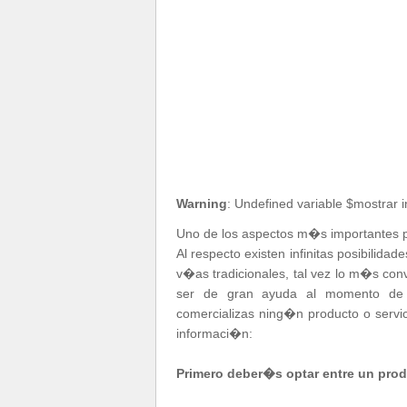
Warning
: Undefined variable $mostrar 
Uno de los aspectos m�s importantes par
Al respecto existen infinitas posibilida
v�as tradicionales, tal vez lo m�s con
ser de gran ayuda al momento de e
comercializas ning�n producto o servi
informaci�n:
Primero deber�s optar entre un prod