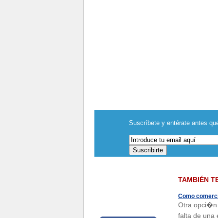
Suscríbete y entérate antes que
TAMBIÉN T
Como comercia
Otra opci�n 
falta de una