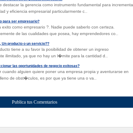
e destacar la gerencia como instrumento fundamental para incrementa
dad y eficiencia empresarial particularmente c
...
o para ser empresario?
a exito como empresario ?. Nadie puede saberlo con certeza.
temente de las cualidades que posea, hay emprendedores co
...
Un producto o un servicio??
ducto tiene a su favor la posibilidad de obtener un ingreso
e ilimitado, ya que no hay un l�mite para la cantidad d
...
onar las oportunidades de negocio exitosas?
ar cuando alguien quiere poner una empresa propia y aventurarse en
lleno de obst�culos, es por que ya tiene una o va
...
Publica tus Comentarios