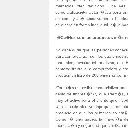
mercados bien definidos. Una vez
comercializaci�n autom�tica para un
siguiente y as� sucesivamente. Lo idea
de dinero en forma individual, s� lo ha
�Cu�les son los productos m�s re
No cabe duda que las personas conectad
para comercializar son los que brinden a
manuales, revistas informativas, etc.
sentarte frente a la computadora y esc
producir un libro de 200 p�ginas por m
*Tambi�n es posible comercializar una
gasto de impresi�n) y que adem�s, a
muy atractivo para el cliente quien 
Una considerable ventaja que presenta
producto es que los primeros no est�n
Como t� bien sabes, la mayor�a de 
fabricaci�n y seguridad que var�an d