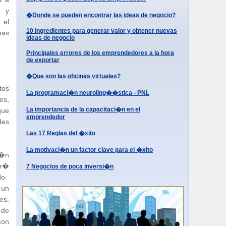
n y
�Donde se pueden encontrar las ideas de negocio?
 el
10 Ingredientes para generar valor y obtener nuevas
mas
ideas de negocio
Principales errores de los emprendedores a la hora
de exportar
�Que son las oficinas virtuales?
tos
La programaci�n neuroling��stica - PNL
es,
La importancia de la capacitaci�n en el
que
emprendedor
des
Las 17 Reglas del �xito
La motivaci�n un factor clave para el �xito
g�n
er�
7 Negocios de poca inversi�n
do.
 un
es.
 de
con