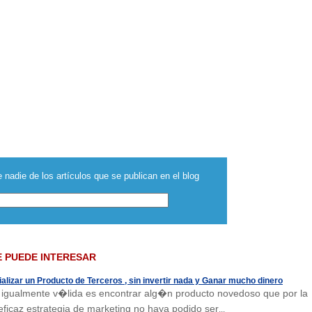
 nadie de los artículos que se publican en el blog
E PUEDE INTERESAR
lizar un Producto de Terceros , sin invertir nada y Ganar mucho dinero
igualmente v�lida es encontrar alg�n producto novedoso que por la
 eficaz estrategia de marketing no haya podido ser
...