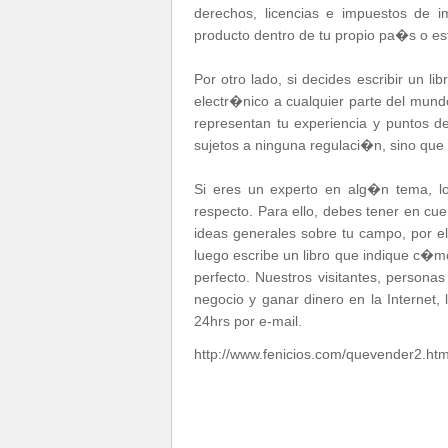
derechos, licencias e impuestos de 
producto dentro de tu propio pa�s o est
Por otro lado, si decides escribir un l
electr�nico a cualquier parte del mun
representan tu experiencia y puntos d
sujetos a ninguna regulaci�n, sino que 
Si eres un experto en alg�n tema, lo
respecto. Para ello, debes tener en cu
ideas generales sobre tu campo, por e
luego escribe un libro que indique c�mo
perfecto. Nuestros visitantes, person
negocio y ganar dinero en la Internet,
24hrs por e-mail.
http://www.fenicios.com/quevender2.ht