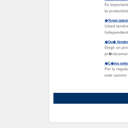
Es important
la productivi
�Tengo talent
Usted tendri
Independien
�Qu� Vender, 
Elegir un pro
pr�cticament
�C�mo selecci
Por lo regul
este camino 