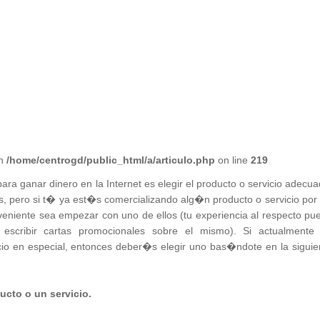
in
/home/centrogd/public_html/a/articulo.php
on line
219
a ganar dinero en la Internet es elegir el producto o servicio adecua
des, pero si t� ya est�s comercializando alg�n producto o servicio por 
veniente sea empezar con uno de ellos (tu experiencia al respecto pu
scribir cartas promocionales sobre el mismo). Si actualmente
cio en especial, entonces deber�s elegir uno bas�ndote en la siguie
ucto o un servicio.