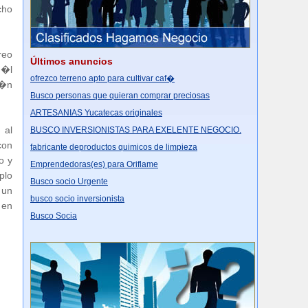
cho
reo
Últimos anuncios
 �l
ofrezco terreno apto para cultivar caf�
t�n
Busco personas que quieran comprar preciosas
ARTESANIAS Yucatecas originales
 al
BUSCO INVERSIONISTAS PARA EXELENTE NEGOCIO.
con
fabricante deproductos quimicos de limpieza
o y
Emprendedoras(es) para Oriflame
plo
Busco socio Urgente
 un
busco socio inversionista
 en
Busco Socia