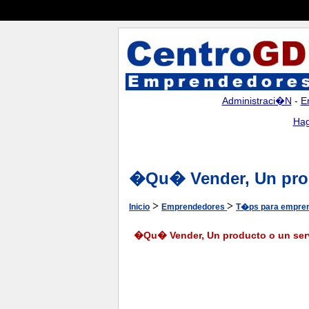
Administraci�n
-
E
Hag
�Qu� Vender, Un prod
>
>
Inicio
Emprendedores
T�ps para empre
�Qu� Vender, Un producto o un ser