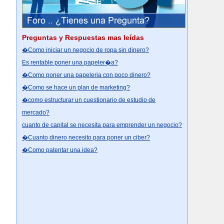
Preguntas y Respuestas mas leídas
�Como iniciar un negocio de ropa sin dinero?
Es rentable poner una papeler�a?
�Como poner una papeleria con poco dinero?
�Como se hace un plan de marketing?
�como estructurar un cuestionario de estudio de
mercado?
cuanto de capital se necesita para emprender un negocio?
�Cuanto dinero necesito para poner un ciber?
�Como patentar una idea?