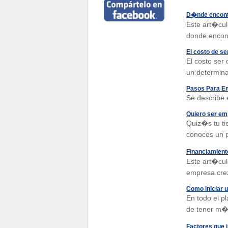
D�nde encontr
Este art�cul
donde encont
El costo de se
El costo ser
un determina
Pasos Para E
Se describe 
Quiero ser em
Quiz�s tu ti
conoces un p
Financiamient
Este art�cul
empresa crez
Como iniciar u
En todo el p
de tener m�s
Factores que i