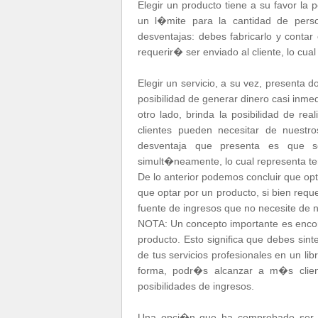
Elegir un producto tiene a su favor la 
un l�mite para la cantidad de pers
desventajas: debes fabricarlo y conta
requerir� ser enviado al cliente, lo cu
Elegir un servicio, a su vez, presenta
posibilidad de generar dinero casi inm
otro lado, brinda la posibilidad de re
clientes pueden necesitar de nuestr
desventaja que presenta es que s
simult�neamente, lo cual representa te
De lo anterior podemos concluir que op
que optar por un producto, si bien requ
fuente de ingresos que no necesite de n
NOTA: Un concepto importante es encontr
producto. Esto significa que debes sint
de tus servicios profesionales en un li
forma, podr�s alcanzar a m�s clie
posibilidades de ingresos.
Una opci�n que ha comprobado ser mu