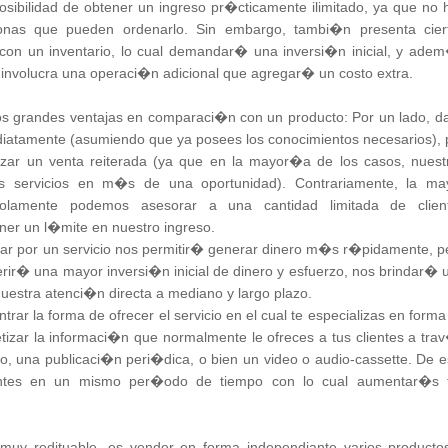
posibilidad de obtener un ingreso pr�cticamente ilimitado, ya que no 
onas que pueden ordenarlo. Sin embargo, tambi�n presenta cier
r con un inventario, lo cual demandar� una inversi�n inicial, y ade
al involucra una operaci�n adicional que agregar� un costo extra.
 dos grandes ventajas en comparaci�n con un producto: Por un lado, da
ediatamente (asumiendo que ya posees los conocimientos necesarios), 
alizar un venta reiterada (ya que en la mayor�a de los casos, nuest
os servicios en m�s de una oportunidad). Contrariamente, la ma
olamente podemos asesorar a una cantidad limitada de clien
ner un l�mite en nuestro ingreso.
tar por un servicio nos permitir� generar dinero m�s r�pidamente, p
erir� una mayor inversi�n inicial de dinero y esfuerzo, nos brindar� 
uestra atenci�n directa a mediano y largo plazo.
ar la forma de ofrecer el servicio en el cual te especializas en forma
etizar la informaci�n que normalmente le ofreces a tus clientes a tra
bro, una publicaci�n peri�dica, o bien un video o audio-cassette. De e
ntes en un mismo per�odo de tiempo con lo cual aumentar�s 
y redituable, es vender en forma independiante varios producto