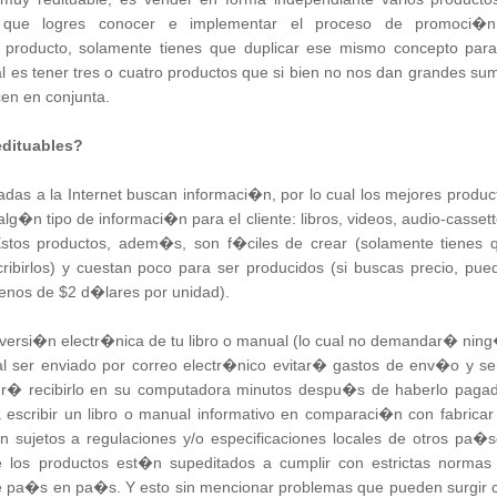
 que logres conocer e implementar el proceso de promoci�
 producto, solamente tienes que duplicar ese mismo concepto para
l es tener tres o cuatro productos que si bien no nos dan grandes su
cen en conjunta.
dituables?
as a la Internet buscan informaci�n, por lo cual los mejores produc
lg�n tipo de informaci�n para el cliente: libros, videos, audio-cassett
 Estos productos, adem�s, son f�ciles de crear (solamente tienes 
ribirlos) y cuestan poco para ser producidos (si buscas precio, pue
enos de $2 d�lares por unidad).
 versi�n electr�nica de tu libro o manual (lo cual no demandar� nin
l ser enviado por correo electr�nico evitar� gastos de env�o y s
podr� recibirlo en su computadora minutos despu�s de haberlo paga
 escribir un libro o manual informativo en comparaci�n con fabricar
 sujetos a regulaciones y/o especificaciones locales de otros pa�s
los productos est�n supeditados a cumplir con estrictas normas
e pa�s en pa�s. Y esto sin mencionar problemas que pueden surgir 