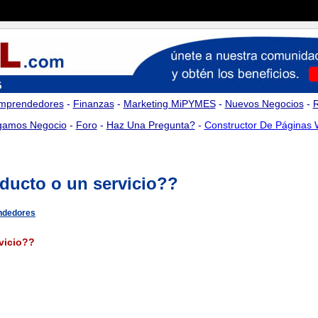
mprendedores
-
Finanzas
-
Marketing MiPYMES
-
Nuevos Negocios
-
amos Negocio
-
Foro
-
Haz Una Pregunta?
-
Constructor De Páginas
ucto o un servicio??
ndedores
vicio??