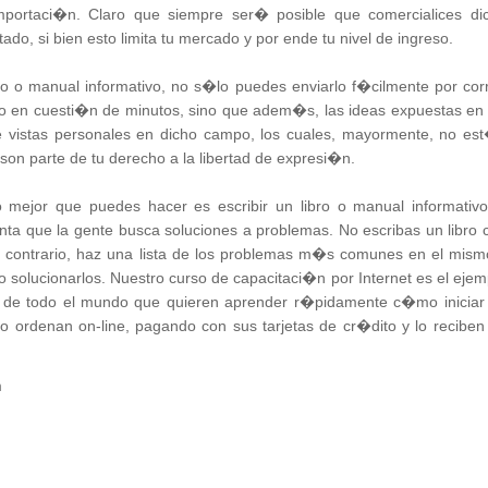
importaci�n. Claro que siempre ser� posible que comercialices di
ado, si bien esto limita tu mercado y por ende tu nivel de ingreso.
ibro o manual informativo, no s�lo puedes enviarlo f�cilmente por cor
do en cuesti�n de minutos, sino que adem�s, las ideas expuestas en
e vistas personales en dicho campo, los cuales, mayormente, no es
son parte de tu derecho a la libertad de expresi�n.
 mejor que puedes hacer es escribir un libro o manual informativo
enta que la gente busca soluciones a problemas. No escribas un libro 
l contrario, haz una lista de los problemas m�s comunes en el mism
 solucionarlos. Nuestro curso de capacitaci�n por Internet es el ejem
as de todo el mundo que quieren aprender r�pidamente c�mo iniciar
 lo ordenan on-line, pagando con sus tarjetas de cr�dito y lo reciben
m