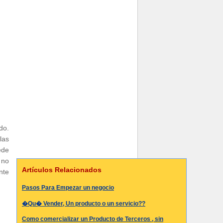
do.
las
ede
 no
Artículos Relacionados
nte
Pasos Para Empezar un negocio
�Qu� Vender, Un producto o un servicio??
Como comercializar un Producto de Terceros , sin