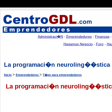
Administraci�n
-
Emprendedores
-
Finanzas
Hagamos Negocio
-
Foro
-
Ha
La programaci�n neuroling��stica 
>
>
Inicio
Emprendedores
T�ps para emprendedores
La programaci�n neuroling��stic