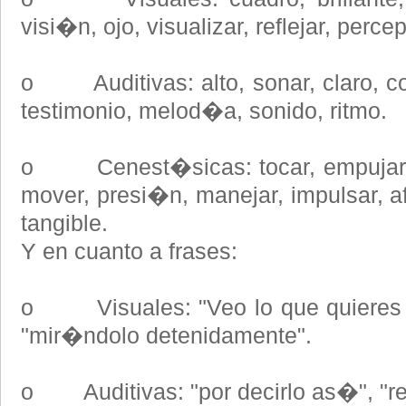
visi�n, ojo, visualizar, reflejar, perce
o Auditivas: alto, sonar, claro, con
testimonio, melod�a, sonido, ritmo.
o Cenest�sicas: tocar, empujar, s
mover, presi�n, manejar, impulsar, af
tangible.
Y en cuanto a frases:
o Visuales: "Veo lo que quieres de
"mir�ndolo detenidamente".
o Auditivas: "por decirlo as�", "r