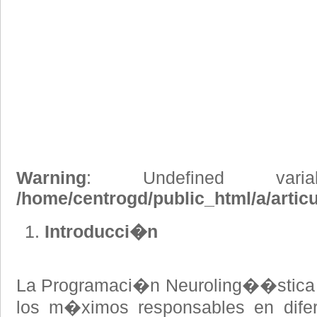
Warning
: Undefined vari
/home/centrogd/public_html/a/artic
Introducci�n
La Programaci�n Neuroling��stica
los m�ximos responsables en dife