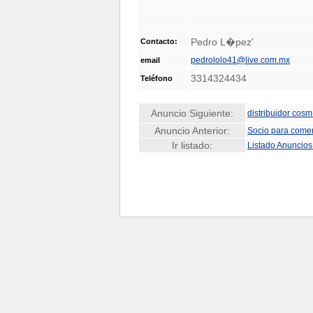
Pedro L�pez'
Contacto:
pedrololo41@live.com.mx
email
3314324434
Teléfono
Anuncio Siguiente:
distribuidor cos
Anuncio Anterior:
Socio para comer
Ir listado:
Listado Anuncio