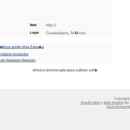
http://
Web
Guadalajara, M�xico
Lugar
m�ticos aceite oliva Espa�a
cializar productos
s de Hagamos Negocio;
ofrezco terreno apto para cultivar caf�
Copyright
Diseño Web
y
Web Hosting
By 
Inicio Empren