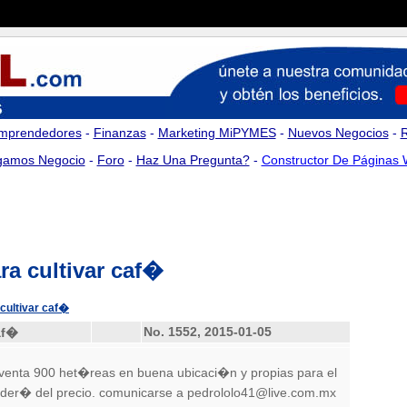
mprendedores
-
Finanzas
-
Marketing MiPYMES
-
Nuevos Negocios
-
amos Negocio
-
Foro
-
Haz Una Pregunta?
-
Constructor De Páginas
ra cultivar caf�
 cultivar caf�
No. 1552
, 2015-01-05
af�
 venta 900 het�reas en buena ubicaci�n y propias para el
nder� del precio. comunicarse a pedrololo41@live.com.mx