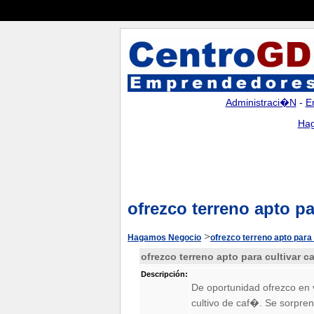
Administraci�n
-
E
Hag
ofrezco terreno apto pa
>
Hagamos Negocio
ofrezco terreno apto para
ofrezco terreno apto para cultivar c
Descripción:
De oportunidad ofrezco en
cultivo de caf�. Se sorpre