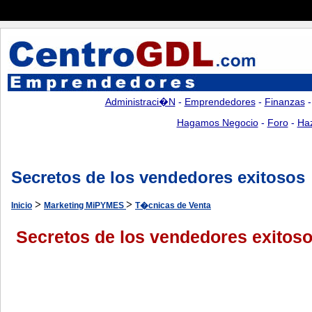
Administraci�n
-
Emprendedores
-
Finanzas
Hagamos Negocio
-
Foro
-
Ha
Secretos de los vendedores exitosos
>
>
Inicio
Marketing MiPYMES
T�cnicas de Venta
Secretos de los vendedores exitos