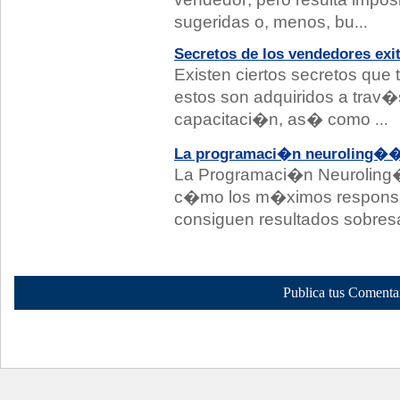
sugeridas o, menos, bu
...
Secretos de los vendedores exi
Existen ciertos secretos que 
estos son adquiridos a trav�s
capacitaci�n, as� como
...
La programaci�n neuroling��
La Programaci�n Neuroling
c�mo los m�ximos responsa
consiguen resultados sobresa
Publica tus Comenta