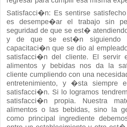
regresar para cumplir esa misma expe
Satisfacci�n: Es sentirse satisfecho 
es desempe�ar el trabajo sin pe
seguridad de que se est� atendiendo 
y de que se est�n siguiendo l
capacitaci�n que se dio al empleado
satisfacci�n del cliente. El servir
alimentos y bebidas nos da la sat
cliente cumpliendo con una necesidad
entretenimiento, y �sta siempre
satisfacci�n. Si lo logramos tendr
satisfacci�n propia. Nuestra ma
alimentos o las bebidas, sino la ge
como principal ingrediente debemos