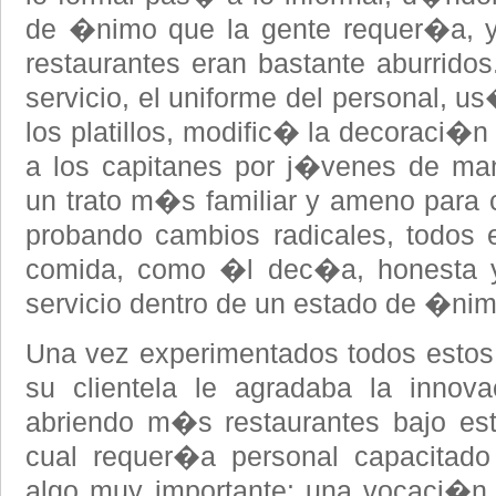
de �nimo que la gente requer�a, 
restaurantes eran bastante aburrido
servicio, el uniforme del personal, u
los platillos, modific� la decoraci�n
a los capitanes por j�venes de man
un trato m�s familiar y ameno para co
probando cambios radicales, todos 
comida, como �l dec�a, honesta y 
servicio dentro de un estado de �nim
Una vez experimentados todos estos
su clientela le agradaba la inno
abriendo m�s restaurantes bajo est
cual requer�a personal capacitado
algo muy importante: una vocaci�n 