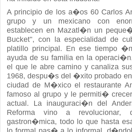
A principio de los a�os 60 Carlos A
grupo y un mexicano con enorm
establecen en Mazatl�n un peque�o
Bucket", con la especialidad de 
platillo principal. En ese tiempo 
ayuda de su familia en la operaci�n,
el que le abre camino y canaliza su
1968, despu�s del �xito probado en
ciudad de M�xico el restaurante 
famoso al grupo y le permiti� crecer 
actual. La inauguraci�n del And
Reforma vino a revolucionar, d
gastron�mica, todo lo que hasta esa 
lo formal pas� a lo informal, d�ndol