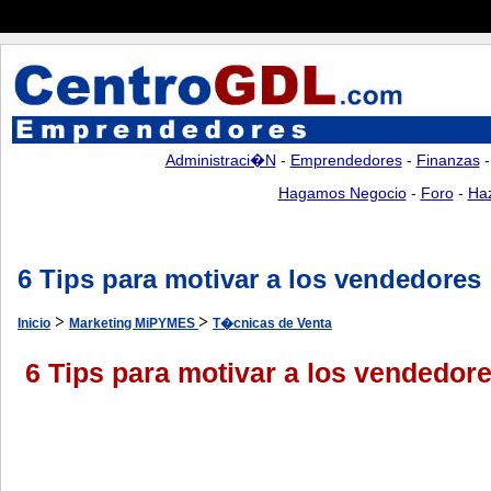
Administraci�n
-
Emprendedores
-
Finanzas
Hagamos Negocio
-
Foro
-
Ha
6 Tips para motivar a los vendedores
>
>
Inicio
Marketing MiPYMES
T�cnicas de Venta
6 Tips para motivar a los vendedor