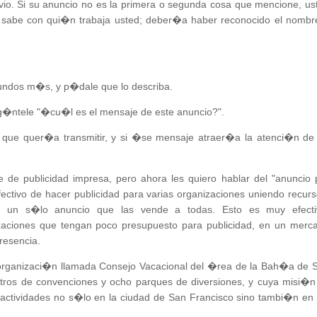
io. Si su anuncio no es la primera o segunda cosa que mencione, us
na sabe con qui�n trabaja usted; deber�a haber reconocido el nombr
gundos m�s, y p�dale que lo describa.
eg�ntele "�cu�l es el mensaje de este anuncio?".
 que quer�a transmitir, y si �se mensaje atraer�a la atenci�n de
de publicidad impresa, pero ahora les quiero hablar del "anuncio 
ctivo de hacer publicidad para varias organizaciones uniendo recurs
ara un s�lo anuncio que las vende a todas. Esto es muy efecti
aciones que tengan poco presupuesto para publicidad, en un merc
resencia.
 organizaci�n llamada Consejo Vacacional del �rea de la Bah�a de 
tros de convenciones y ocho parques de diversiones, y cuya misi�n
 y actividades no s�lo en la ciudad de San Francisco sino tambi�n en 