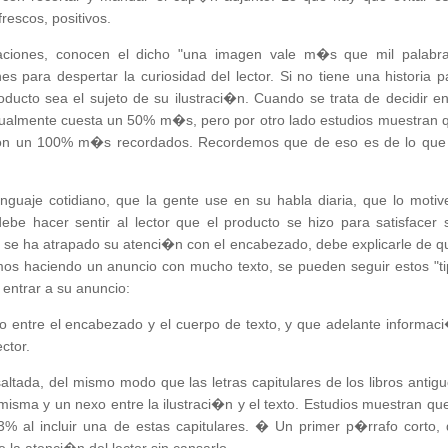
rescos, positivos.
raciones, conocen el dicho "una imagen vale m�s que mil palabra
nes para despertar la curiosidad del lector. Si no tiene una historia p
ucto sea el sujeto de su ilustraci�n. Cuando se trata de decidir en
 usualmente cuesta un 50% m�s, pero por otro lado estudios muestran 
 son un 100% m�s recordados. Recordemos que de eso es de lo que
nguaje cotidiano, que la gente use en su habla diaria, que lo motiv
debe hacer sentir al lector que el producto se hizo para satisfacer 
se ha atrapado su atenci�n con el encabezado, debe explicarle de 
mos haciendo un anuncio con mucho texto, se pueden seguir estos "ti
 entrar a su anuncio:
entre el encabezado y el cuerpo de texto, y que adelante informac
ctor.
altada, del mismo modo que las letras capitulares de los libros antigu
sma y un nexo entre la ilustraci�n y el texto. Estudios muestran que
 al incluir una de estas capitulares. � Un primer p�rrafo corto, 