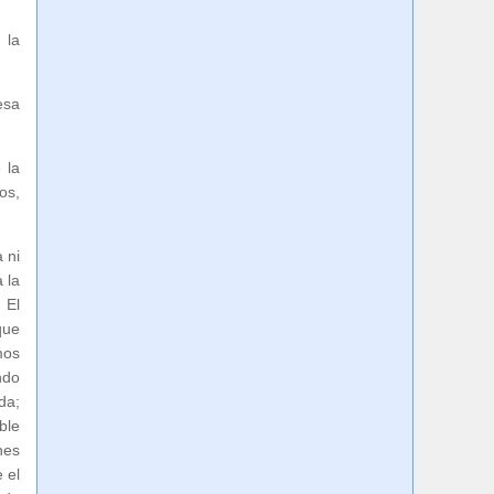
 la
esa
 la
os,
 ni
 la
 El
que
mos
ndo
da;
ble
nes
 el