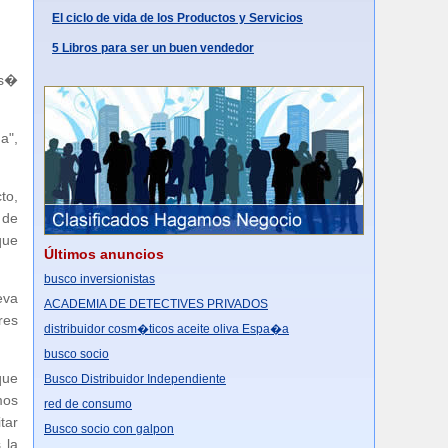
El ciclo de vida de los Productos y Servicios
5 Libros para ser un buen vendedor
as�
a",
to,
 de
que
Últimos anuncios
busco inversionistas
eva
ACADEMIA DE DETECTIVES PRIVADOS
res
distribuidor cosm�ticos aceite oliva Espa�a
busco socio
que
Busco Distribuidor Independiente
mos
red de consumo
tar
Busco socio con galpon
 la