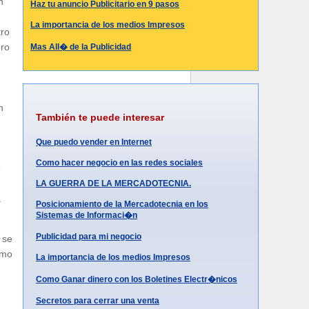
n
Haz tu anuncio Publicitario en 9 pasos
La importancia de los medios Impresos
tro
ero
Mas All� de la Publicidad
n
También te puede interesar
Que puedo vender en Internet
Como hacer negocio en las redes sociales
e
LA GUERRA DE LA MERCADOTECNIA.
a
Posicionamiento de la Mercadotecnia en los
Sistemas de Informaci�n
Publicidad para mi negocio
 se
�mo
La importancia de los medios Impresos
Como Ganar dinero con los Boletines Electr�nicos
Secretos para cerrar una venta