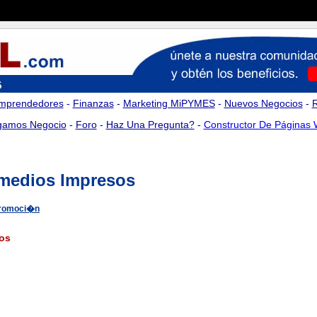
mprendedores
-
Finanzas
-
Marketing MiPYMES
-
Nuevos Negocios
-
amos Negocio
-
Foro
-
Haz Una Pregunta?
-
Constructor De Páginas
 medios Impresos
Promoci�n
sos