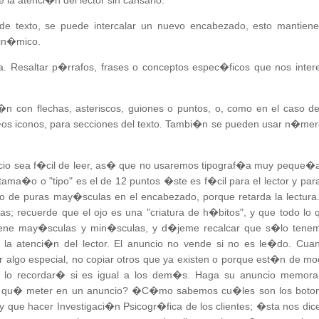
a atenci�n del lector sin cansarlo.
 texto, se puede intercalar un nuevo encabezado, esto mantiene
 din�mico.
ra. Resaltar p�rrafos, frases o conceptos espec�ficos que nos inter
 con flechas, asteriscos, guiones o puntos, o, como en el caso de
os iconos, para secciones del texto. Tambi�n se pueden usar n�mer
io sea f�cil de leer, as� que no usaremos tipograf�a muy peque�a
ama�o o "tipo" es el de 12 puntos �ste es f�cil para el lector y para
so de puras may�sculas en el encabezado, porque retarda la lectura.
s; recuerde que el ojo es una "criatura de h�bitos", y que todo lo 
 tiene may�sculas y min�sculas, y d�jeme recalcar que s�lo tene
 la atenci�n del lector. El anuncio no vende si no es le�do. Cua
algo especial, no copiar otros que ya existen o porque est�n de mo
e lo recordar� si es igual a los dem�s. Haga su anuncio memora
qu� meter en un anuncio? �C�mo sabemos cu�les son los boto
y que hacer Investigaci�n Psicogr�fica de los clientes; �sta nos dice