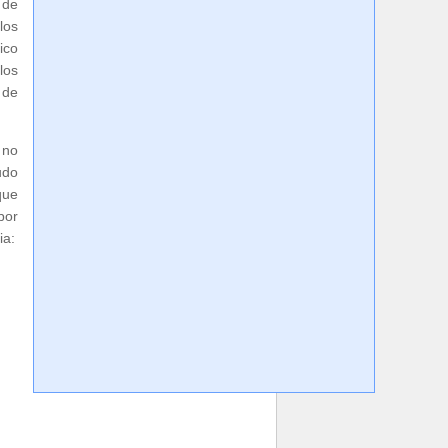
 de
los
ico
los
 de
 no
udo
que
por
ia: