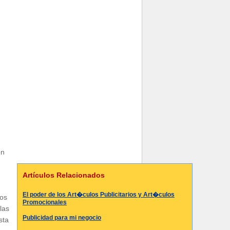
on
Artículos Relacionados
El poder de los Art�culos Publicitarios y Art�culos
los
Promocionales
las
Publicidad para mi negocio
sta