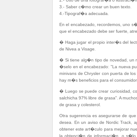
2.- Uso de una fotograf�a o ilustraci�n
3.- Saber c�mo crear un buen texto.
4.-Tipograf�a adecuada.
En el encabezado, recordemos, uno s�l
que el encabezado debe ser fuerte, atre
� Haga jugar el propio inter�s del lec
de Nivea a Visage.
� Si tiene alg�n tipo de novedad, un 
�selo en el encabezado: "La nueva puer
minivans de Chrysler con puerta de lo
hay m�s beneficios para el consumidor
� Luego se puede crear curiosidad, co
salchicha 97% libre de grasa". A muchos
de grasa y colesterol.
Otra sugerencia es asegurarse de que 
desea. En un aviso de Nordic Track, a
obtener este art�culo para mejorar nue
la obtenci�n de informaci�n, o s�lo 