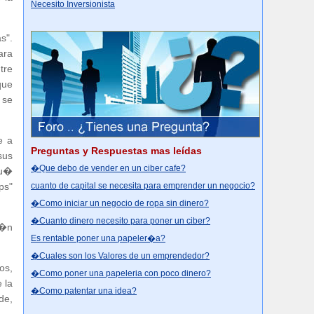
Necesito Inversionista
s".
ara
tre
que
 se
e a
Preguntas y Respuestas mas leídas
sus
�Que debo de vender en un ciber cafe?
qu�
cuanto de capital se necesita para emprender un negocio?
ps"
�Como iniciar un negocio de ropa sin dinero?
�Cuanto dinero necesito para poner un ciber?
i�n
Es rentable poner una papeler�a?
�Cuales son los Valores de un emprendedor?
os,
�Como poner una papeleria con poco dinero?
 la
�Como patentar una idea?
de,