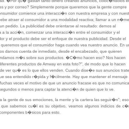
idad. �Por qu� gastan tanto dinero creando anuncios, coloc�ndolos e
lares y por correo? Simplemente porque queremos que la gente compre
onsumidor comience una interacci�n con nuestra empresa y con nues
debe atraer al consumidor a una modalidad reactiva; llamar a un n�m
un pedido. La publicidad debe orientarse al resultado: demos al
 a la acci�n, comenzar una interacci�n entre el consumidor y el
or y el producto debe ser el enfoque de nuestra publicidad. Desde el
ue queremos que el consumidor haga cuando vea nuestro anuncio. En u
s darnos cuenta de inmediato, desde el encabezado, que quieren
prendamos m�s sobre sus productos. �C�mo hacen eso? Nos hacen
diferentes productos de Amway en esta foto?", de modo que lo hacen
 de ver qu� es lo que ellos venden. Cuando dise�e sus anuncios trat
 que sea entendido r�pida y f�cilmente. Hay que mantener el mensaje
Muchas veces el motivo de que un anuncio fracase es que no comunic
s segundos o menos para captar la atenci�n de quien que lo ve.
 a la gente de sus emociones, la mente y la cartera las seguir�n"; eso
ra que sabemos cu�l es su objetivo, veamos algunos indicios de c
o componentes b�sicos para esto.