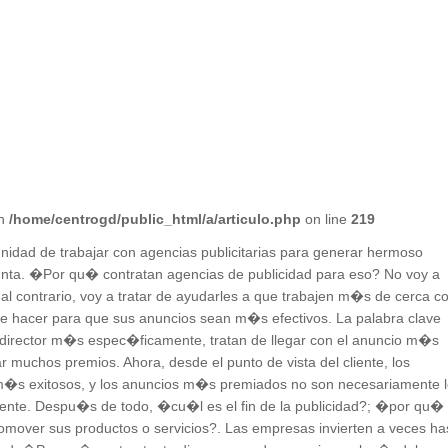
in
/home/centrogd/public_html/a/articulo.php
on line
219
nidad de trabajar con agencias publicitarias para generar hermoso
nta. �Por qu� contratan agencias de publicidad para eso? No voy a
 al contrario, voy a tratar de ayudarles a que trabajen m�s de cerca c
e hacer para que sus anuncios sean m�s efectivos. La palabra clave
su director m�s espec�ficamente, tratan de llegar con el anuncio m�s
r muchos premios. Ahora, desde el punto de vista del cliente, los
 m�s exitosos, y los anuncios m�s premiados no son necesariamente 
ente. Despu�s de todo, �cu�l es el fin de la publicidad?; �por qu� 
romover sus productos o servicios?. Las empresas invierten a veces ha