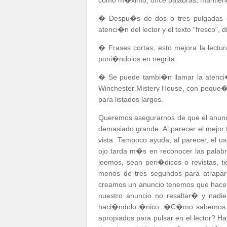
como m�ximo, once palabras, mantiene l
� Despu�s de dos o tres pulgadas de
atenci�n del lector y el texto "fresco",
� Frases cortas; esto mejora la lectu
poni�ndolos en negrita.
� Se puede tambi�n llamar la atenci�n
Winchester Mistery House, con peque�
para listados largos.
Queremos asegurarnos de que el anunc
demasiado grande. Al parecer el mejor t
vista. Tampoco ayuda, al parecer, el u
ojo tarda m�s en reconocer las palabra
leemos, sean peri�dicos o revistas,
menos de tres segundos para atrapar
creamos un anuncio tenemos que hacer 
nuestro anuncio no resaltar� y nadi
haci�ndolo �nico. �C�mo sabemos 
apropiados para pulsar en el lector? Ha