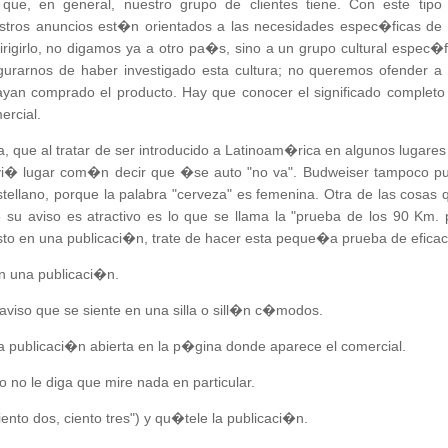
 que, en general, nuestro grupo de clientes tiene. Con este tipo
tros anuncios est�n orientados a las necesidades espec�ficas de 
igirlo, no digamos ya a otro pa�s, sino a un grupo cultural espec�f
urarnos de haber investigado esta cultura; no queremos ofender a 
yan comprado el producto. Hay que conocer el significado completo
ercial.
, que al tratar de ser introducido a Latinoam�rica en algunos lugares
vi� lugar com�n decir que �se auto "no va". Budweiser tampoco p
astellano, porque la palabra "cerveza" es femenina. Otra de las cosas 
su aviso es atractivo es lo que se llama la "prueba de los 90 Km. 
sto en una publicaci�n, trate de hacer esta peque�a prueba de eficac
n una publicaci�n.
aviso que se siente en una silla o sill�n c�modos.
la publicaci�n abierta en la p�gina donde aparece el comercial.
 no le diga que mire nada en particular.
ento dos, ciento tres") y qu�tele la publicaci�n.