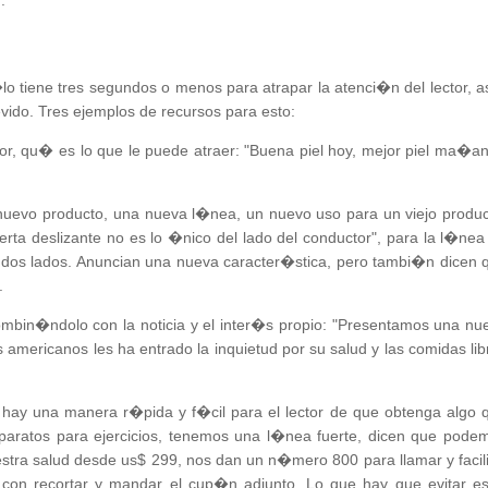
.
o tiene tres segundos o menos para atrapar la atenci�n del lector, 
vido. Tres ejemplos de recursos para esto:
tor, qu� es lo que le puede atraer: "Buena piel hoy, mejor piel ma�an
nuevo producto, una nueva l�nea, un nuevo uso para un viejo produc
ta deslizante no es lo �nico del lado del conductor", para la l�nea
s dos lados. Anuncian una nueva caracter�stica, pero tambi�n dicen 
.
mbin�ndolo con la noticia y el inter�s propio: "Presentamos una nu
 americanos les ha entrado la inquietud por su salud y las comidas lib
hay una manera r�pida y f�cil para el lector de que obtenga algo 
paratos para ejercicios, tenemos una l�nea fuerte, dicen que pode
stra salud desde us$ 299, nos dan un n�mero 800 para llamar y facili
con recortar y mandar el cup�n adjunto. Lo que hay que evitar es