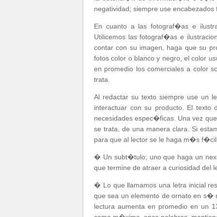
negatividad; siempre use encabezados f
En cuanto a las fotograf�as e ilust
Utilicemos las fotograf�as e ilustracio
contar con su imagen, haga que su prod
fotos color o blanco y negro, el color
en promedio los comerciales a color
trata.
Al redactar su texto siempre use un le
interactuar con su producto. El texto 
necesidades espec�ficas. Una vez que 
se trata, de una manera clara. Si esta
para que al lector se le haga m�s f�cil
� Un subt�tulo; uno que haga un nexo 
que termine de atraer a curiosidad del le
� Lo que llamamos una letra inicial res
que sea un elemento de ornato en s� mi
lectura aumenta en promedio en un 13%