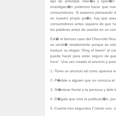
tipo de actividad, inter�s y opini�n
investigaci�n podemos hacer que nues
consumidores. Si estamos planeando dir
en nuestro propio pa�s, hay que aseg
consumidores antes siquiera de que ha
las palabras antes de usarlas en un com
Est� el famoso caso del Chevrolet Nova
se vendi� simplemente porque se vol
traducir su slogan "King of beers" al c
puede hacer para estar seguro de que 
hora". Una vez creado el anuncio y pue
1.-Tome un anuncio tal como aparece e
2.-P�dale a alguien que no conozca el 
3.-Si�ntese frente a la persona y dele 
4.-D�gale que mire la publicaci�n, pero
5.-Cuente tres segundos ("ciento uno, ci