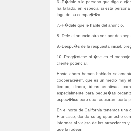
6.-P�dale a la persona que diga qu� v
ha fallado, en especial si esta perso
logo de su compa��a.
7.-P�dale que le hable del anuncio.
8.-Dele el anuncio otra vez por dos se
9.-Despu�s de la respuesta inicial, pr
10.-Preg�ntese si �se es el mensaje
cliente potencial.
Hasta ahora hemos hablado solamente 
cooperaci�n", que es un medio muy efe
tiempo, dinero, ideas creativas, p
especialmente para peque�as organiz
espec�fico pero que requieran fuerte p
En el norte de California tenemos una
Francisco, donde se agrupan ocho cen
informar al viajero de las atracciones
que la rodean.