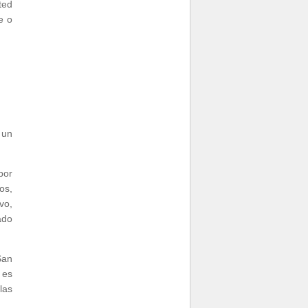
ted
e o
 un
por
os,
vo,
ado
San
 es
las