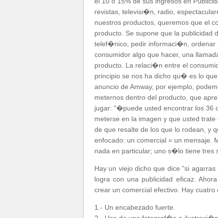
el 10 o 15% de sus ingresos en Public
revistas, televisi�n, radio, espectacu
nuestros productos, queremos que el c
producto. Se supone que la publicidad 
telef�nico, pedir informaci�n, ordenar 
consumidor algo que hacer, una llamada
producto. La relaci�n entre el consumid
principio se nos ha dicho qu� es lo q
anuncio de Amway, por ejemplo, podemo
meternos dentro del producto, que a
jugar: "�puede usted encontrar los 36 
meterse en la imagen y que usted trate
de que resalte de los que lo rodean, y
enfocado: un comercial = un mensaje. 
nada en particular; uno s�lo tiene tre
Hay un viejo dicho que dice "si agarras
logra con una publicidad eficaz. Aho
crear un comercial efectivo. Hay cuatr
1.- Un encabezado fuerte.