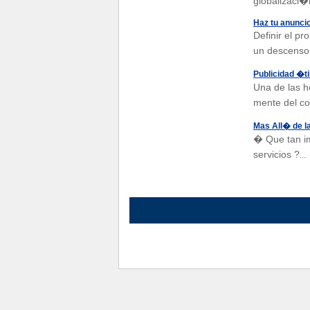
globalizaci
Haz tu anuncio
Definir el p
un descenso
Publicidad �ti
Una de las 
mente del co
Mas All� de la
� Que tan im
servicios ?
...