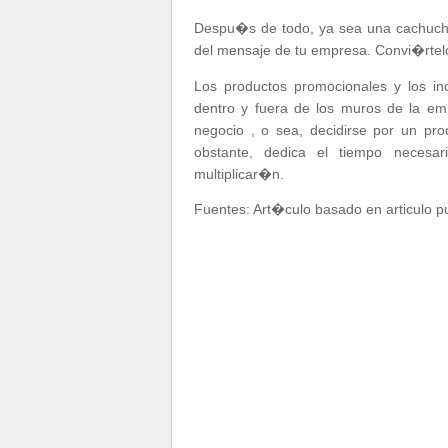
Despu�s de todo, ya sea una cachucha
del mensaje de tu empresa. Convi�rtelo
Los productos promocionales y los i
dentro y fuera de los muros de la em
negocio , o sea, decidirse por un pr
obstante, dedica el tiempo necesar
multiplicar�n.
Fuentes: Art�culo basado en articulo p