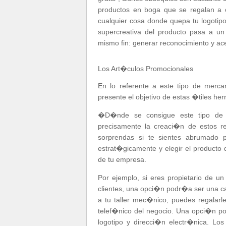
productos en boga que se regalan a c
cualquier cosa donde quepa tu logotipo 
supercreativa del producto pasa a u
mismo fin: generar reconocimiento y a
Los Art�culos Promocionales
En lo referente a este tipo de merc
presente el objetivo de estas �tiles he
�D�nde se consigue este tipo de 
precisamente la creaci�n de estos re
sorprendas si te sientes abrumado 
estrat�gicamente y elegir el producto 
de tu empresa.
Por ejemplo, si eres propietario de un
clientes, una opci�n podr�a ser una cal
a tu taller mec�nico, puedes regalar
telef�nico del negocio. Una opci�n po
logotipo y direcci�n electr�nica. Lo