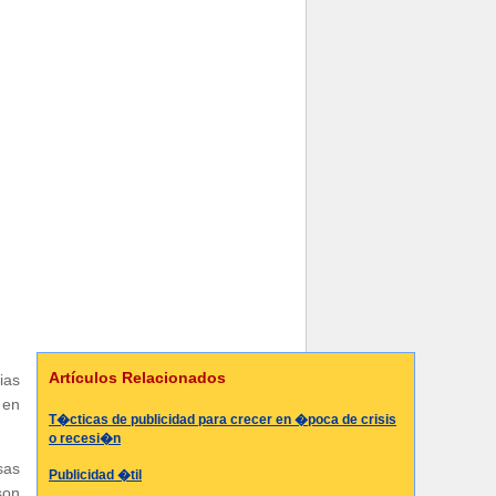
Artículos Relacionados
ias
 en
T�cticas de publicidad para crecer en �poca de crisis
o recesi�n
sas
Publicidad �til
son