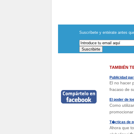
Suscríbete y entérate antes que
TAMBIÉN T
Publicidad pa
El no hacer p
fracaso de s
El poder de l
Como utiliza
promocionar
T�cticas de p
Ahora que to