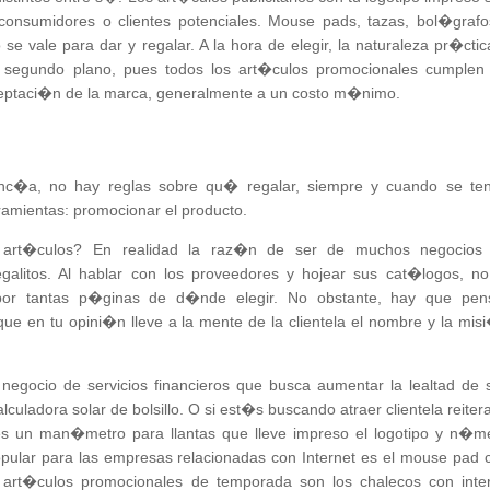
onsumidores o clientes potenciales. Mouse pads, tazas, bol�grafos
se vale para dar y regalar. A la hora de elegir, la naturaleza pr�ctic
n segundo plano, pues todos los art�culos promocionales cumplen
ceptaci�n de la marca, generalmente a un costo m�nimo.
anc�a, no hay reglas sobre qu� regalar, siempre y cuando se te
rramientas: promocionar el producto.
art�culos? En realidad la raz�n de ser de muchos negocios
galitos. Al hablar con los proveedores y hojear sus cat�logos, no
por tantas p�ginas de d�nde elegir. No obstante, hay que pen
que en tu opini�n lleve a la mente de la clientela el nombre y la mis
 negocio de servicios financieros que busca aumentar la lealtad de 
culadora solar de bolsillo. O si est�s buscando atraer clientela reiter
les un man�metro para llantas que lleve impreso el logotipo y n�m
pular para las empresas relacionadas con Internet es el mouse pad 
s art�culos promocionales de temporada son los chalecos con inter