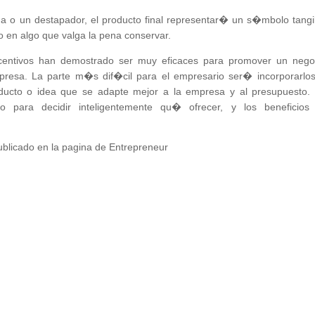
 o un destapador, el producto final representar� un s�mbolo tangi
 en algo que valga la pena conservar.
ncentivos han demostrado ser muy eficaces para promover un nego
presa. La parte m�s dif�cil para el empresario ser� incorporarlos
oducto o idea que se adapte mejor a la empresa y al presupuesto.
io para decidir inteligentemente qu� ofrecer, y los beneficios
ublicado en la pagina de Entrepreneur