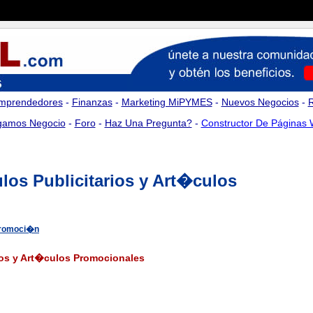
mprendedores
-
Finanzas
-
Marketing MiPYMES
-
Nuevos Negocios
-
amos Negocio
-
Foro
-
Haz Una Pregunta?
-
Constructor De Páginas
los Publicitarios y Art�culos
Promoci�n
rios y Art�culos Promocionales