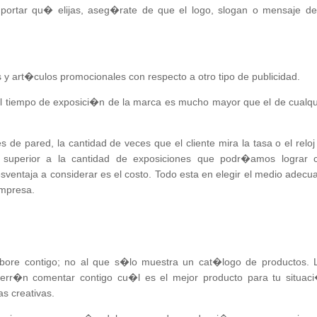
importar qu� elijas, aseg�rate de que el logo, slogan o mensaje de
s y art�culos promocionales con respecto a otro tipo de publicidad.
el tiempo de exposici�n de la marca es mucho mayor que el de cualqu
s de pared, la cantidad de veces que el cliente mira la tasa o el reloj
te superior a la cantidad de exposiciones que podr�amos lograr 
desventaja a considerar es el costo. Todo esta en elegir el medio adecu
empresa.
abore contigo; no al que s�lo muestra un cat�logo de productos. 
err�n comentar contigo cu�l es el mejor producto para tu situac
s creativas.