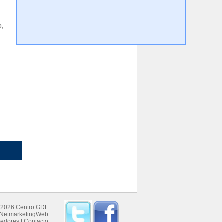
o,
 2026 Centro GDL
NetmarketingWeb
dedores
|
Contacto