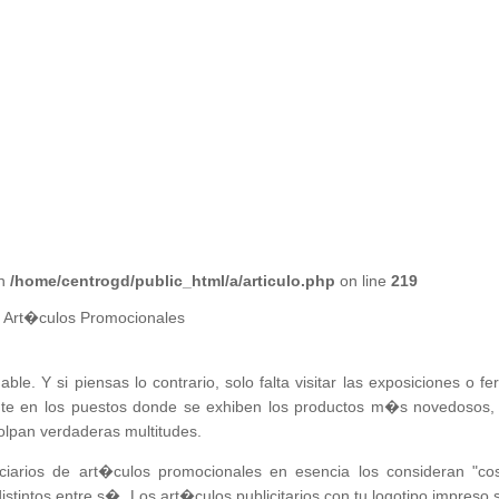
in
/home/centrogd/public_html/a/articulo.php
on line
219
 y Art�culos Promocionales
ble. Y si piensas lo contrario, solo falta visitar las exposiciones o fer
nte en los puestos donde se exhiben los productos m�s novedosos,
olpan verdaderas multitudes.
ciarios de art�culos promocionales en esencia los consideran "co
istintos entre s�. Los art�culos publicitarios con tu logotipo impreso 