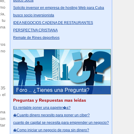
Busco Socia
lo,
omo
Solicito inversor en empresa de hosting Web para Cuba
ia,
busco socio inversionista
 tu
IDEA NEGOCIOS CADENA DE RESTAURANTES
una
PERSPECTIVA CRISTIANA
Remate de Rines deportivos
ros
 no
 35
 el
Preguntas y Respuestas mas leídas
Es rentable poner una papeler�a?
una
�Cuanto dinero necesito para poner un ciber?
Con
cuanto de capital se necesita para emprender un negocio?
tar
�Como iniciar un negocio de ropa sin dinero?