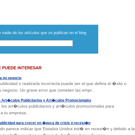
 nadie de los artículos que se publican en el blog
E PUEDE INTERESAR
ra mi negocio
ublicidad o realizarla incorrecta puede ser el que defina el �xito o
u negocio. Un grave error que cometen las empr
...
os Art�culos Publicitarios y Art�culos Promocionales
r los art�culos publicitarios y art�culos promocionales para
 a tu empresa
...
ublicidad para crecer en �poca de crisis o recesi�n
do parece indicar que Estados Unidos est� en recesi�n y debido a la