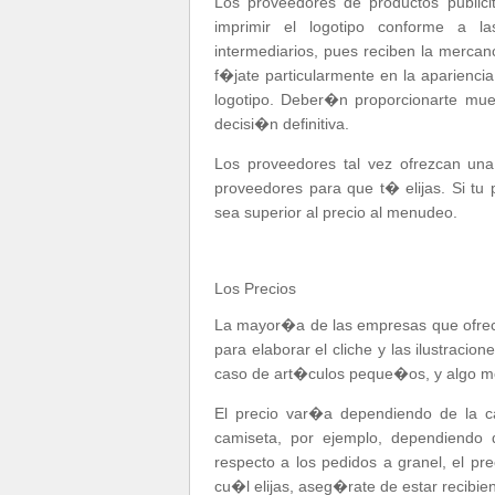
Los proveedores de productos public
imprimir el logotipo conforme a l
intermediarios, pues reciben la mercan
f�jate particularmente en la apariencia
logotipo. Deber�n proporcionarte mu
decisi�n definitiva.
Los proveedores tal vez ofrezcan una
proveedores para que t� elijas. Si tu
sea superior al precio al menudeo.
Los Precios
La mayor�a de las empresas que ofrece
para elaborar el cliche y las ilustrac
caso de art�culos peque�os, y algo me
El precio var�a dependiendo de la c
camiseta, por ejemplo, dependiendo
respecto a los pedidos a granel, el pr
cu�l elijas, aseg�rate de estar recibien