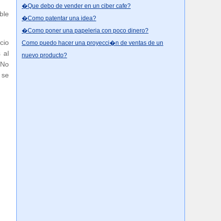
�Que debo de vender en un ciber cafe?
ble
�Como patentar una idea?
�Como poner una papeleria con poco dinero?
cio
Como puedo hacer una proyecci�n de ventas de un
 al
nuevo producto?
 No
 se