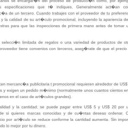
itarios se encargar�n del proceso de producci�n como, por ejemp
as especificaciones que t� indiques. Generalmente act�an c
c�a de un tercero. Cuando trabajes con el proveedor de tu preferenc
 y la calidad de su art�culo promocional, incluyendo la apariencia de
estras para que las inspecciones de primera mano antes de tomar 
 selecci�n limitada de regalos o una variedad de productos de ot
 proveedor tiene convenios con terceros, aseg�rate de que el precio
n mercanc�a publicitaria t promocional requieren alrededor de US$
iones y exigen un pedido m�nimo (normalmente unos cuantos cientos en
nos en el caso de art�culos grandes).
alidad y la cantidad; se puede pagar entre US$ 5 y US$ 20 por 
 de si quieres marcas conocidas y de cu�ntas deseas ordenar. 
ecio por art�culo se reduce conforme la cantidad aumenta. Sin impor
do lo mejor por tu dinero.