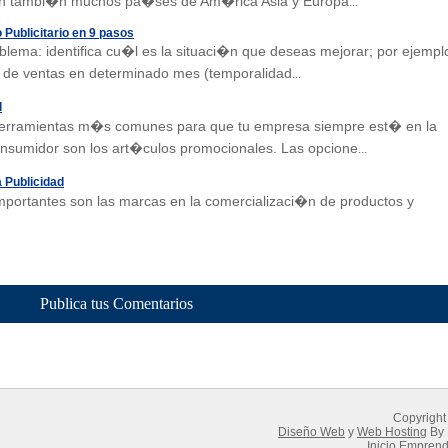
�n tambi�n muchos pa�ses de Am�rica Asia y Europa
...
 Publicitario en 9 pasos
roblema: identifica cu�l es la situaci�n que deseas mejorar; por ejempl
 de ventas en determinado mes (temporalidad
...
l
herramientas m�s comunes para que tu empresa siempre est� en la
nsumidor son los art�culos promocionales. Las opcione
...
 Publicidad
portantes son las marcas en la comercializaci�n de productos y
Publica tus Comentarios
Copyright
Diseño Web
y
Web Hosting
By 
Inicio Empren