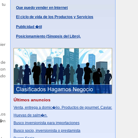
 tu
Que puedo vender en Internet
El ciclo de vida de los Productos y Servicios
Publicidad �til
Posicionamiento (Sinopsis del Libro).
ier
 de
con
ado
Últimos anuncios
Venta, entrega a domic�lio. Productos de gourmet. Caviar.
Los
Huevas de salm�n.
i�n
Busco inversionista para importaciones
Busco socio, inversionista o prestamista