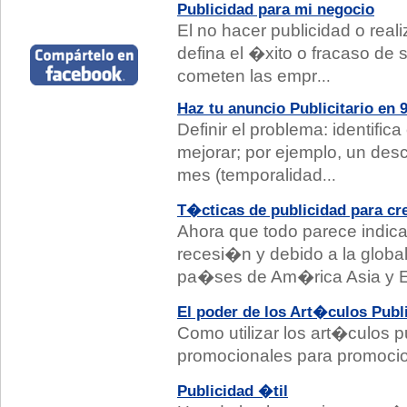
Publicidad para mi negocio
El no hacer publicidad o reali
defina el �xito o fracaso de 
cometen las empr
...
Haz tu anuncio Publicitario en 
Definir el problema: identifi
mejorar; por ejemplo, un de
mes (temporalidad
...
T�cticas de publicidad para cr
Ahora que todo parece indic
recesi�n y debido a la glo
pa�ses de Am�rica Asia y 
El poder de los Art�culos Publ
Como utilizar los art�culos p
promocionales para promocio
Publicidad �til