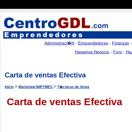
Administraci�n
-
Emprendedores
-
Finanzas
Hagamos Negocio
-
Foro
-
Ha
Carta de ventas Efectiva
>
>
Inicio
Marketing MiPYMES
T�cnicas de Venta
Carta de ventas Efectiva