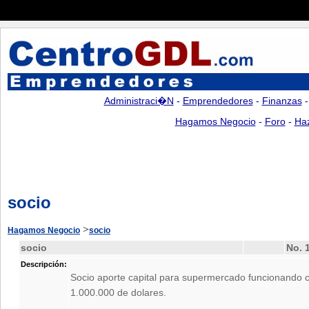
Administraci�n
-
Emprendedores
-
Finanzas
Hagamos Negocio
-
Foro
-
Ha
socio
>
Hagamos Negocio
socio
socio
No. 
Descripción:
Socio aporte capital para supermercado funcionando 
1.000.000 de dolares.