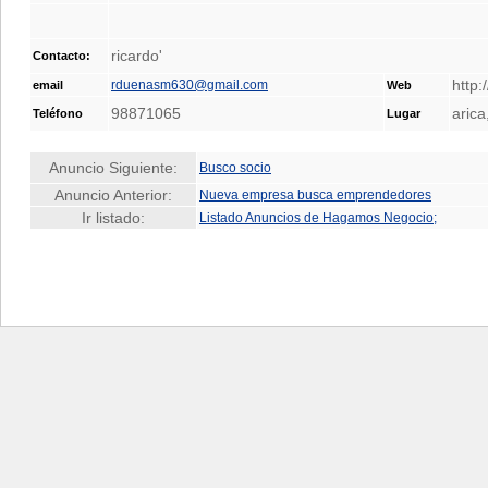
ricardo'
Contacto:
http:/
rduenasm630@gmail.com
email
Web
98871065
arica
Teléfono
Lugar
Anuncio Siguiente:
Busco socio
Anuncio Anterior:
Nueva empresa busca emprendedores
Ir listado:
Listado Anuncios de Hagamos Negocio;