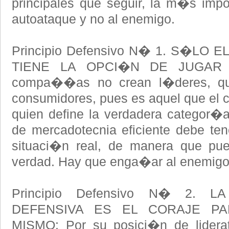
principales que seguir, la m�s impor
autoataque y no al enemigo.
Principio Defensivo N� 1. S�LO
TIENE LA OPCI�N DE JUGAR 
compa��as no crean l�deres, qui
consumidores, pues es aquel que el c
quien define la verdadera categor�a
de mercadotecnia eficiente debe ten
situaci�n real, de manera que pu
verdad. Hay que enga�ar al enemigo
Principio Defensivo N� 2. 
DEFENSIVA ES EL CORAJE P
MISMO: Por su posici�n de liderat