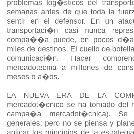
problemas log�sticos del transpor
semanas antes de que toda la fuer
sentir en el defensor. En un ataq
transportaci�n casi nunca repre
compa��a puede, en pocos d�as,
miles de destinos. El cuello de botel
comunicaci�n. Hacer compr
mercadotecnia a millones de cons
meses o a�os.
LA NUEVA ERA DE LA COMPET
mercadot�cnico se ha tomado del mi
campa�a mercadot�cnica). Se
generales; pero no se piensa y plan
aplicar los principios de la estrategi