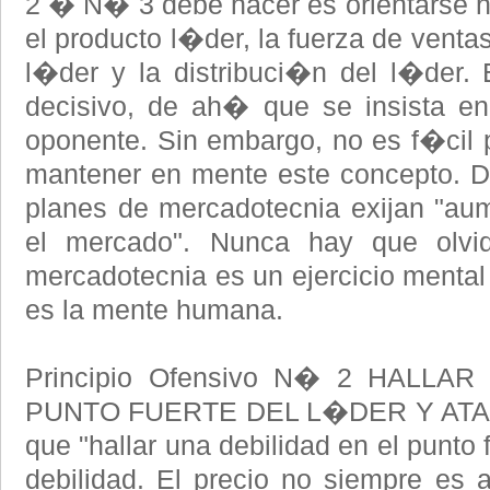
2 � N� 3 debe hacer es orientarse ha
el producto l�der, la fuerza de ventas
l�der y la distribuci�n del l�der. 
decisivo, de ah� que se insista en
oponente. Sin embargo, no es f�ci
mantener en mente este concepto. D
planes de mercadotecnia exijan "aum
el mercado". Nunca hay que olvi
mercadotecnia es un ejercicio mental
es la mente humana.
Principio Ofensivo N� 2 HALLA
PUNTO FUERTE DEL L�DER Y ATACA
que "hallar una debilidad en el punto 
debilidad. El precio no siempre es 