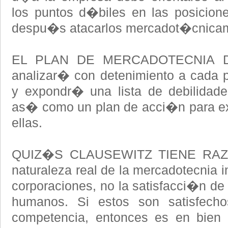
los puntos d�biles en las posicion
despu�s atacarlos mercadot�cnica
EL PLAN DE MERCADOTECNIA DE
analizar� con detenimiento a cada p
y expondr� una lista de debilidade
as� como un plan de acci�n para ex
ellas.
QUIZ�S CLAUSEWITZ TIENE RAZ�N;
naturaleza real de la mercadotecnia in
corporaciones, no la satisfacci�n de
humanos. Si estos son satisfech
competencia, entonces es en bien 