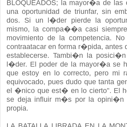
BLOQUEADOS; la mayor�a de las 
una oportunidad de triunfar, sin em
dos. Si un l�der pierde la oport
mismo, la compa��a casi siempre s
movimiento de la competencia. No 
contraatacar en forma r�pida, antes 
establecerse. Tambi�n la posici�n 
l�der. El poder de la mayor�a se h
que estoy en lo correcto, pero mi
equivocado, pues dudo que tanta ge
el �nico que est� en lo cierto". El
se deja influir m�s por la opini�n
propia.
LA BATALLA LIBRADA EN LA MO