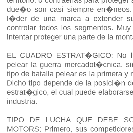
territorio, o contraerlas para proteger 
due�o son casi siempre err�neos. 
l�der de una marca a extender sus
controlar todos los segmentos. Muy
intentar proteger una parte de la mon
EL CUADRO ESTRAT�GICO: No ha
pelear la guerra mercadot�cnica, si
tipo de batalla pelear es la primera 
Dicho tipo depende de la posici�n d
estrat�gico, el cual puede elaborarse
industria.
TIPO DE LUCHA QUE DEBE S
MOTORS; Primero, sus competidores