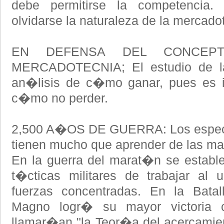
debe permitirse la competencia
olvidarse la naturaleza de la mercado
EN DEFENSA DEL CONCEP
MERCADOTECNIA; El estudio de l
an�lisis de c�mo ganar, pues es i
c�mo no perder.
2,500 A�OS DE GUERRA: Los especia
tienen mucho que aprender de las ma
En la guerra del marat�n se establec
t�cticas militares de trabajar al
fuerzas concentradas. En la Batal
Magno logr� su mayor victoria c
llamar�an "la Teor�a del acercamient