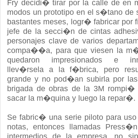
Fry decidi� tirar por la calle de en 
modos un prototipo en el s�tano de s
bastantes meses, logr� fabricar por fi
jefe de la secci�n de cintas adhesi
personajes clave de varios departam
compa��a, para que viesen la m�
quedaron impresionados e inm
llev�rsela a la f�brica, pero re
grande y no pod�an subirla por la
brigada de obras de la 3M rompi� 
sacar la m�quina y luego la repar�.
Se fabric� una serie piloto para uso 
notas, entonces llamadas Press�n
intermedios de la empresa, no si