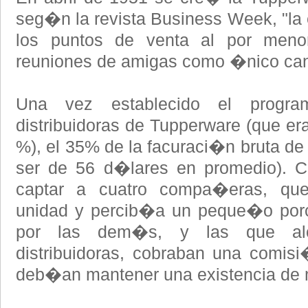
seg�n la revista Business Week, "l
los puntos de venta al por menor
reuniones de amigas como �nico can
Una vez establecido el progr
distribuidoras de Tupperware (que e
%), el 35% de la facuraci�n bruta d
ser de 56 d�lares en promedio). C
captar a cuatro compa�eras, qu
unidad y percib�a un peque�o porce
por las dem�s, y las que al
distribuidoras, cobraban una comis
deb�an mantener una existencia de