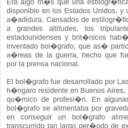
Era algo m�s que una estilogr�fica
disponible en los Estados Unidos, y 
a�adidura. Cansados de estilogr�fic
a grandes altitudes, los tripula
estadounidenses y brit�nicos hab�
inventado bol�grafo, que as� partic
a�reas de la guerra, hecho que fu
por la prensa nacional.
El bol�grafo fue desarrollado por Las
h�ngaro residente en Buenos Aires,
qu�mico de profesi�n. En algunas 
bol�grafo se alimentaba por graved
en conseguir un bol�grafo alime
transcurrido tan largo per�odo de e