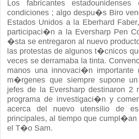
Los fabricantes estadounidenses 
condiciones ; algo despu�s Biro ven
Estados Unidos a la Eberhard Faber
participaci�n a la Eversharp Pen C
�sta se entregaron al nuevo producto
las protestas de algunos t�cnicos q
veces se derramaba la tinta. Conven
manos una innovaci�n importante (
m�rgenes que siempre supone un p
jefes de la Eversharp destinaron 2
programa de investigaci�n y comenz
acerca del nuevo utensilio de esc
principales, al tiempo que cumpl�an l
el T�o Sam.