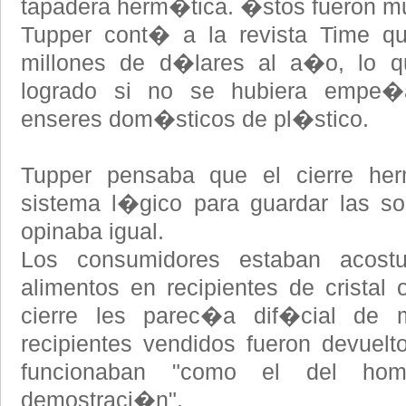
tapadera herm�tica. �stos fueron muy
Tupper cont� a la revista Time qu
millones de d�lares al a�o, lo 
logrado si no se hubiera empe�
enseres dom�sticos de pl�stico.
Tupper pensaba que el cierre her
sistema l�gico para guardar las so
opinaba igual.
Los consumidores estaban acost
alimentos en recipientes de crista
cierre les parec�a dif�cial de 
recipientes vendidos fueron devuel
funcionaban "como el del ho
demostraci�n".