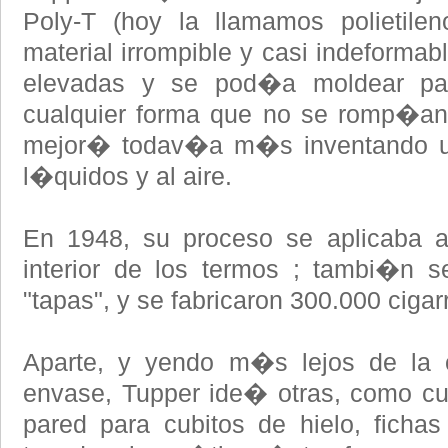
Poly-T (hoy la llamamos polietile
material irrompible y casi indeforma
elevadas y se pod�a moldear par
cualquier forma que no se romp�an 
mejor� todav�a m�s inventando un
l�quidos y al aire.
En 1948, su proceso se aplicaba a
interior de los termos ; tambi�n 
"tapas", y se fabricaron 300.000 ciga
Aparte, y yendo m�s lejos de la o
envase, Tupper ide� otras, como cu
pared para cubitos de hielo, ficha